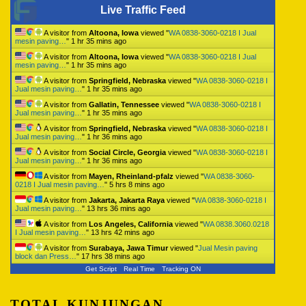
Live Traffic Feed
A visitor from
Altoona, Iowa
viewed "
WA 0838-3060-0218 I Jual
mesin paving…
"
1 hr 35 mins ago
A visitor from
Altoona, Iowa
viewed "
WA 0838-3060-0218 I Jual
mesin paving…
"
1 hr 35 mins ago
A visitor from
Springfield, Nebraska
viewed "
WA 0838-3060-0218 I
Jual mesin paving…
"
1 hr 35 mins ago
A visitor from
Gallatin, Tennessee
viewed "
WA 0838-3060-0218 I
Jual mesin paving…
"
1 hr 35 mins ago
A visitor from
Springfield, Nebraska
viewed "
WA 0838-3060-0218 I
Jual mesin paving…
"
1 hr 36 mins ago
A visitor from
Social Circle, Georgia
viewed "
WA 0838-3060-0218 I
Jual mesin paving…
"
1 hr 36 mins ago
A visitor from
Mayen, Rheinland-pfalz
viewed "
WA 0838-3060-
0218 I Jual mesin paving…
"
5 hrs 8 mins ago
A visitor from
Jakarta, Jakarta Raya
viewed "
WA 0838-3060-0218 I
Jual mesin paving…
"
13 hrs 36 mins ago
A visitor from
Los Angeles, California
viewed "
WA 0838.3060.0218
I Jual mesin paving…
"
13 hrs 42 mins ago
A visitor from
Surabaya, Jawa Timur
viewed "
Jual Mesin paving
block dan Press…
"
17 hrs 38 mins ago
Get Script
Real Time
Tracking ON
TOTAL KUNJUNGAN