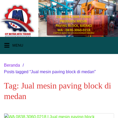
Langsung
ke
konten
MENU
Beranda
Posts tagged “Jual mesin paving block di medan”
Tag:
Jual mesin paving block di
medan