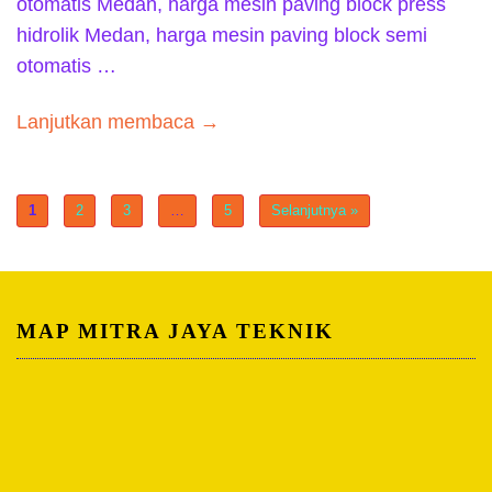
otomatis Medan, harga mesin paving block press
hidrolik Medan, harga mesin paving block semi
otomatis …
Lanjutkan membaca →
1
2
3
…
5
Selanjutnya »
MAP MITRA JAYA TEKNIK