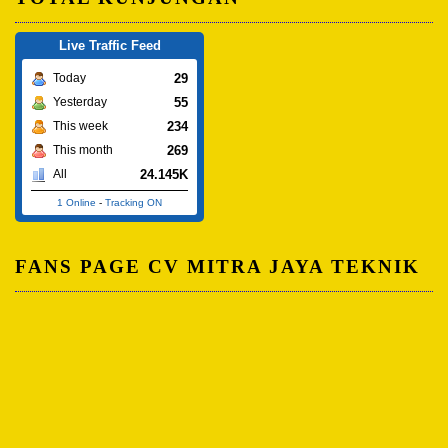
Live Traffic Feed
29
Today
55
Yesterday
234
This week
269
This month
24.145K
All
1 Online
-
Tracking ON
FANS PAGE CV MITRA JAYA TEKNIK