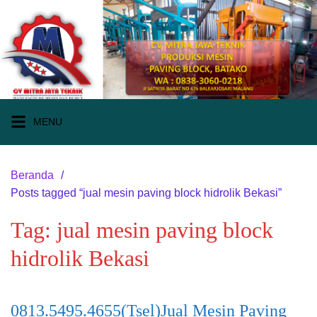
Langsung
ke
konten
MENU
Beranda
Posts tagged “jual mesin paving block hidrolik Bekasi”
Tag:
jual mesin paving block
hidrolik Bekasi
0813.5495.4655(Tsel)Jual Mesin Paving