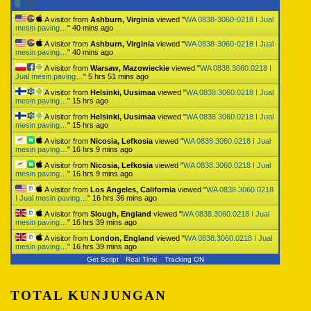
A visitor from
Ashburn, Virginia
viewed "
WA 0838-3060-0218 I Jual
mesin paving…
"
40 mins ago
A visitor from
Ashburn, Virginia
viewed "
WA 0838-3060-0218 I Jual
mesin paving…
"
40 mins ago
A visitor from
Warsaw, Mazowieckie
viewed "
WA 0838.3060.0218 I
Jual mesin paving…
"
5 hrs 51 mins ago
A visitor from
Helsinki, Uusimaa
viewed "
WA 0838.3060.0218 I Jual
mesin paving…
"
15 hrs ago
A visitor from
Helsinki, Uusimaa
viewed "
WA 0838.3060.0218 I Jual
mesin paving…
"
15 hrs ago
A visitor from
Nicosia, Lefkosia
viewed "
WA 0838.3060.0218 I Jual
mesin paving…
"
16 hrs 9 mins ago
A visitor from
Nicosia, Lefkosia
viewed "
WA 0838.3060.0218 I Jual
mesin paving…
"
16 hrs 9 mins ago
A visitor from
Los Angeles, California
viewed "
WA 0838.3060.0218
I Jual mesin paving…
"
16 hrs 36 mins ago
A visitor from
Slough, England
viewed "
WA 0838.3060.0218 I Jual
mesin paving…
"
16 hrs 39 mins ago
A visitor from
London, England
viewed "
WA 0838.3060.0218 I Jual
mesin paving…
"
16 hrs 39 mins ago
Get Script
Real Time
Tracking ON
TOTAL KUNJUNGAN