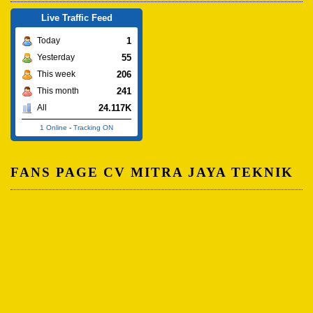
Live Traffic Feed
1
Today
55
Yesterday
206
This week
241
This month
24.117K
All
1 Online
-
Tracking ON
FANS PAGE CV MITRA JAYA TEKNIK