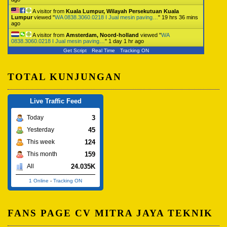
A visitor from
Kuala Lumpur, Wilayah Persekutuan Kuala
Lumpur
viewed "
WA 0838.3060.0218 I Jual mesin paving…
"
19 hrs 36 mins
ago
A visitor from
Amsterdam, Noord-holland
viewed "
WA
0838.3060.0218 I Jual mesin paving…
"
1 day 1 hr ago
Get Script
Real Time
Tracking ON
TOTAL KUNJUNGAN
Live Traffic Feed
3
Today
45
Yesterday
124
This week
159
This month
24.035K
All
1 Online
-
Tracking ON
FANS PAGE CV MITRA JAYA TEKNIK