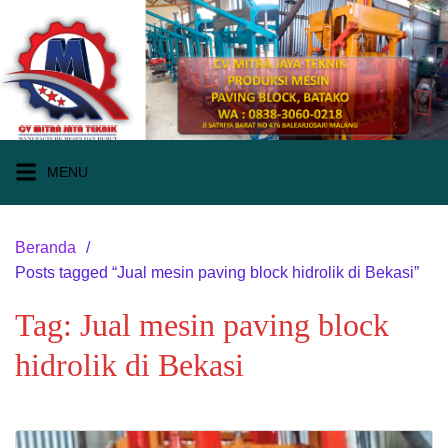
Langsung
ke
konten
MENU
Beranda
Posts tagged “Jual mesin paving block hidrolik di Bekasi”
Tag:
Jual mesin paving block
hidrolik di Bekasi