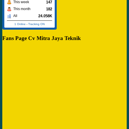
147
This week
182
This month
24.058K
All
1 Online
-
Tracking ON
Fans Page Cv Mitra Jaya Teknik