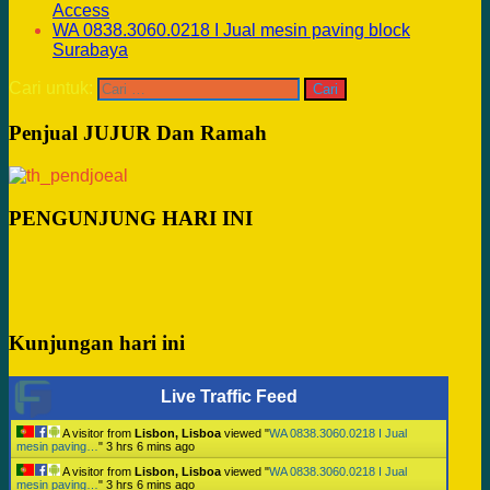
Access
WA 0838.3060.0218 I Jual mesin paving block
Surabaya
Cari untuk:
Penjual JUJUR Dan Ramah
PENGUNJUNG HARI INI
Kunjungan hari ini
Live Traffic Feed
A visitor from
Lisbon, Lisboa
viewed "
WA 0838.3060.0218 I Jual
mesin paving…
"
3 hrs 6 mins ago
A visitor from
Lisbon, Lisboa
viewed "
WA 0838.3060.0218 I Jual
mesin paving…
"
3 hrs 6 mins ago