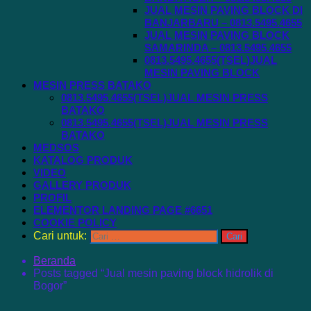
JUAL MESIN PAVING BLOCK DI
BANJARBARU – 0813.5495.4655
JUAL MESIN PAVING BLOCK
SAMARINDA – 0813.5495.4655
0813.5495.4655(TSEL)JUAL
MESIN PAVING BLOCK
MESIN PRESS BATAKO
0813.5495.4655(TSEL)JUAL MESIN PRESS
BATAKO
0813.5495.4655(TSEL)JUAL MESIN PRESS
BATAKO
MEDSOS
KATALOG PRODUK
VIDEO
GALLERY PRODUK
PROFIL
ELEMENTOR LANDING PAGE #6651
COOKIE POLICY
Cari untuk:
Beranda
Posts tagged “Jual mesin paving block hidrolik di
Bogor”