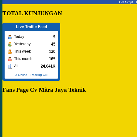
Get Script
TOTAL KUNJUNGAN
Live Traffic Feed
9
Today
45
Yesterday
130
This week
165
This month
24.041K
All
2 Online
-
Tracking ON
Fans Page Cv Mitra Jaya Teknik