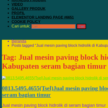
VIDEO
GALLERY PRODUK
PROFIL
ELEMENTOR LANDING PAGE #6651
COOKIE POLICY
Cari untuk:
Beranda
Posts tagged “Jual mesin paving block hidrolik di Kabup
Tag:
Jual mesin paving block hi
Kabupaten seram bagian timur
0813.5495.4655(Tsel)Jual mesin paving bloc
seram bagian timur
Jual mesin paving block hidrolik di seram bagian timur