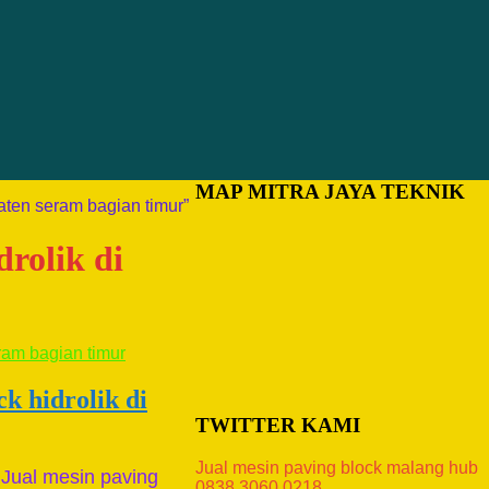
MAP MITRA JAYA TEKNIK
aten seram bagian timur”
drolik di
k hidrolik di
TWITTER KAMI
Jual mesin paving block malang hub
 Jual mesin paving
0838.3060.0218