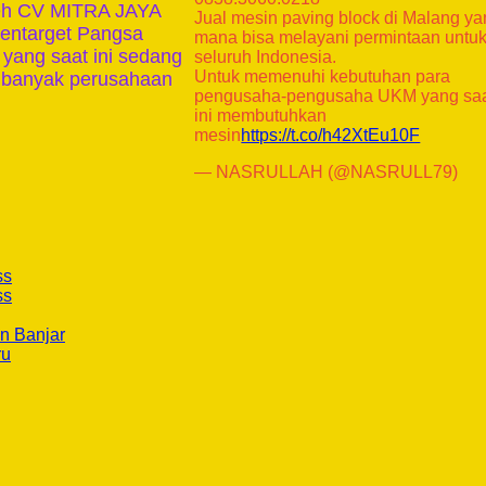
oleh CV MITRA JAYA
Jual mesin paving block di Malang y
entarget Pangsa
mana bisa melayani permintaan untu
 yang saat ini sedang
seluruh Indonesia.
Untuk memenuhi kebutuhan para
i banyak perusahaan
pengusaha-pengusaha UKM yang sa
ini membutuhkan
mesin
https://t.co/h42XtEu10F
— NASRULLAH (@NASRULL79)
ss
ss
n Banjar
ru