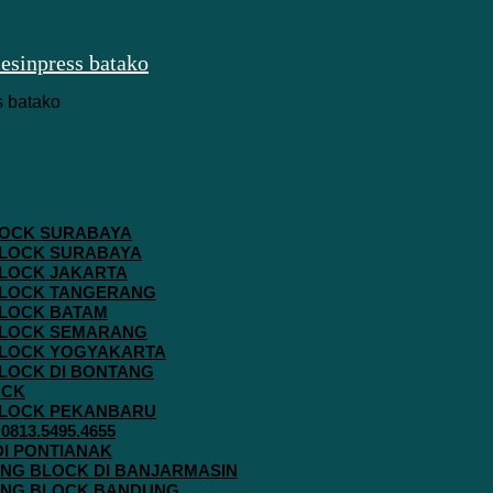
 BLOCK SURABAYA
 BLOCK SURABAYA
 BLOCK JAKARTA
G BLOCK TANGERANG
 BLOCK BATAM
G BLOCK SEMARANG
G BLOCK YOGYAKARTA
 BLOCK DI BONTANG
OCK
G BLOCK PEKANBARU
813.5495.4655
 DI PONTIANAK
AVING BLOCK DI BANJARMASIN
AVING BLOCK BANDUNG