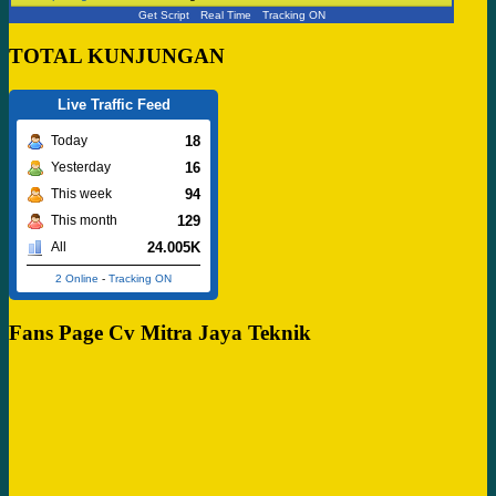
Get Script
Real Time
Tracking ON
TOTAL KUNJUNGAN
Live Traffic Feed
18
Today
16
Yesterday
94
This week
129
This month
24.005K
All
2 Online
-
Tracking ON
Fans Page Cv Mitra Jaya Teknik