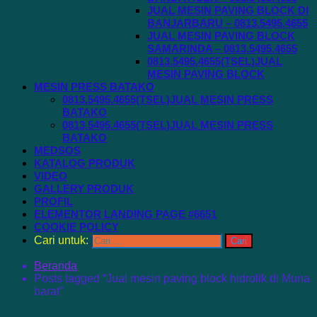
JUAL MESIN PAVING BLOCK DI
BANJARBARU – 0813.5495.4655
JUAL MESIN PAVING BLOCK
SAMARINDA – 0813.5495.4655
0813.5495.4655(TSEL)JUAL
MESIN PAVING BLOCK
MESIN PRESS BATAKO
0813.5495.4655(TSEL)JUAL MESIN PRESS
BATAKO
0813.5495.4655(TSEL)JUAL MESIN PRESS
BATAKO
MEDSOS
KATALOG PRODUK
VIDEO
GALLERY PRODUK
PROFIL
ELEMENTOR LANDING PAGE #6651
COOKIE POLICY
Cari untuk:
Beranda
Posts tagged “Jual mesin paving block hidrolik di Muna
barat”