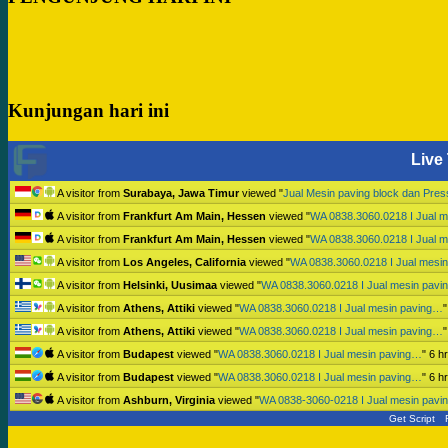
Kunjungan hari ini
Live 
A visitor from
Surabaya, Jawa Timur
viewed "
Jual Mesin paving block dan Pre
A visitor from
Frankfurt Am Main, Hessen
viewed "
WA 0838.3060.0218 I Jual 
A visitor from
Frankfurt Am Main, Hessen
viewed "
WA 0838.3060.0218 I Jual 
A visitor from
Los Angeles, California
viewed "
WA 0838.3060.0218 I Jual mesi
A visitor from
Helsinki, Uusimaa
viewed "
WA 0838.3060.0218 I Jual mesin pav
A visitor from
Athens, Attiki
viewed "
WA 0838.3060.0218 I Jual mesin paving…
A visitor from
Athens, Attiki
viewed "
WA 0838.3060.0218 I Jual mesin paving…
A visitor from
Budapest
viewed "
WA 0838.3060.0218 I Jual mesin paving…
"
6 h
A visitor from
Budapest
viewed "
WA 0838.3060.0218 I Jual mesin paving…
"
6 h
A visitor from
Ashburn, Virginia
viewed "
WA 0838-3060-0218 I Jual mesin pav
Get Script