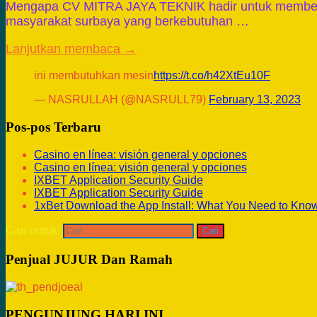
Mengapa CV MITRA JAYA TEKNIK hadir untuk membe
masyarakat surbaya yang berkebutuhan …
Lanjutkan membaca →
ini membutuhkan mesin
https://t.co/h42XtEu10F
— NASRULLAH (@NASRULL79)
February 13, 2023
Pos-pos Terbaru
Casino en línea: visión general y opciones
Casino en línea: visión general y opciones
IXBET Application Security Guide
IXBET Application Security Guide
1xBet Download the App Install: What You Need to Kno
Cari untuk:
Penjual JUJUR Dan Ramah
PENGUNJUNG HARI INI