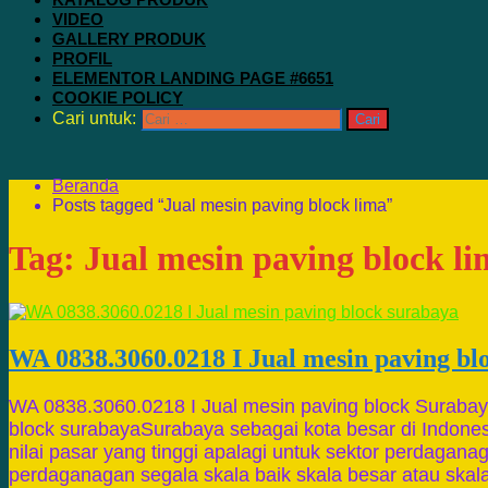
VIDEO
GALLERY PRODUK
PROFIL
ELEMENTOR LANDING PAGE #6651
COOKIE POLICY
Cari untuk:
Beranda
Posts tagged “Jual mesin paving block lima”
Tag:
Jual mesin paving block l
WA 0838.3060.0218 I Jual mesin paving bl
WA 0838.3060.0218 I Jual mesin paving block Surabay
block surabayaSurabaya sebagai kota besar di Indonesi
nilai pasar yang tinggi apalagi untuk sektor perdagana
perdaganagan segala skala baik skala besar atau skala 