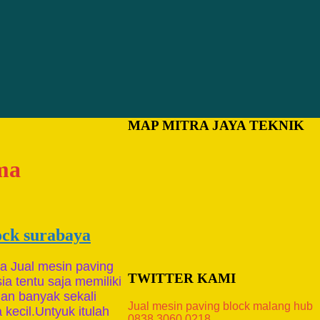
MAP MITRA JAYA TEKNIK
ima
ock surabaya
a Jual mesin paving
TWITTER KAMI
a tentu saja memiliki
gan banyak sekali
Jual mesin paving block malang hub
kecil.Untyuk itulah
0838.3060.0218