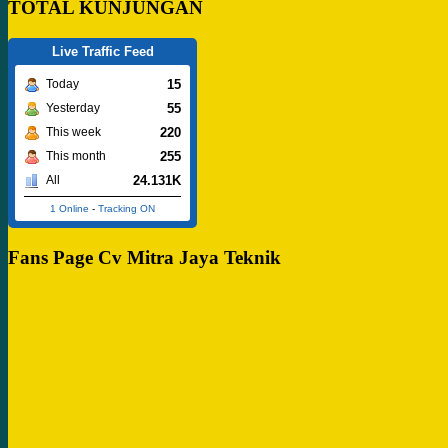
TOTAL KUNJUNGAN
Live Traffic Feed
15
Today
55
Yesterday
220
This week
255
This month
24.131K
All
1 Online
-
Tracking ON
Fans Page Cv Mitra Jaya Teknik