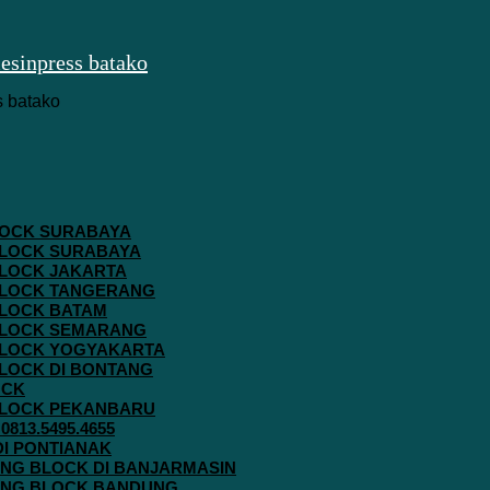
 BLOCK SURABAYA
 BLOCK SURABAYA
 BLOCK JAKARTA
G BLOCK TANGERANG
 BLOCK BATAM
G BLOCK SEMARANG
G BLOCK YOGYAKARTA
 BLOCK DI BONTANG
OCK
G BLOCK PEKANBARU
813.5495.4655
 DI PONTIANAK
AVING BLOCK DI BANJARMASIN
AVING BLOCK BANDUNG