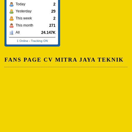
2
Today
29
Yesterday
2
This week
271
This month
24.147K
All
1 Online
-
Tracking ON
FANS PAGE CV MITRA JAYA TEKNIK