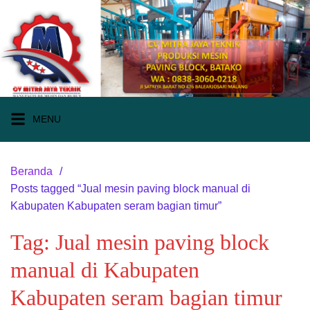
Langsung
ke
konten
MENU
Beranda
Posts tagged “Jual mesin paving block manual di
Kabupaten Kabupaten seram bagian timur”
Tag:
Jual mesin paving block
manual di Kabupaten
Kabupaten seram bagian timur