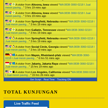
A visitor from
Altoona, Iowa
viewed "
WA 0838-3060-0218 I Jual
mesin paving…
"
3 hrs 19 mins ago
A visitor from
Altoona, Iowa
viewed "
WA 0838-3060-0218 I Jual
mesin paving…
"
3 hrs 19 mins ago
A visitor from
Springfield, Nebraska
viewed "
WA 0838-3060-0218 I
Jual mesin paving…
"
3 hrs 19 mins ago
A visitor from
Gallatin, Tennessee
viewed "
WA 0838-3060-0218 I
Jual mesin paving…
"
3 hrs 19 mins ago
A visitor from
Springfield, Nebraska
viewed "
WA 0838-3060-0218 I
Jual mesin paving…
"
3 hrs 19 mins ago
A visitor from
Social Circle, Georgia
viewed "
WA 0838-3060-0218 I
Jual mesin paving…
"
3 hrs 19 mins ago
A visitor from
Mayen, Rheinland-pfalz
viewed "
WA 0838-3060-
0218 I Jual mesin paving…
"
6 hrs 51 mins ago
A visitor from
Jakarta, Jakarta Raya
viewed "
WA 0838-3060-0218 I
Jual mesin paving…
"
15 hrs 19 mins ago
A visitor from
Los Angeles, California
viewed "
WA 0838.3060.0218
I Jual mesin paving…
"
15 hrs 26 mins ago
Get Script
Real Time
Tracking ON
TOTAL KUNJUNGAN
Live Traffic Feed