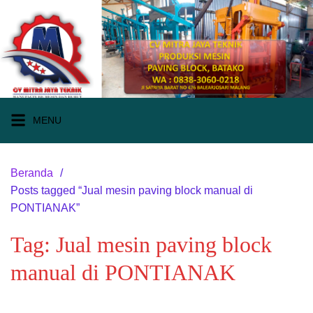
Langsung
ke
konten
MENU
Beranda
Posts tagged “Jual mesin paving block manual di
PONTIANAK”
Tag:
Jual mesin paving block
manual di PONTIANAK