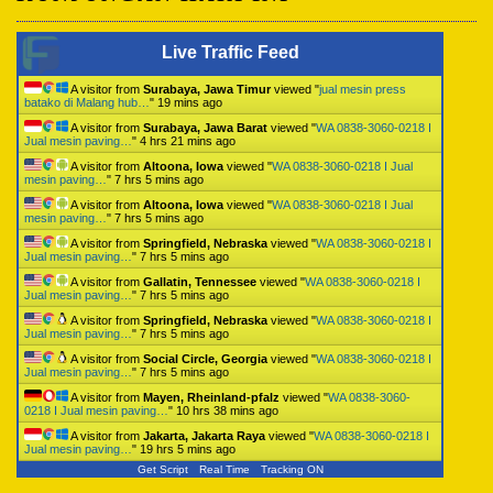
Live Traffic Feed
A visitor from
Surabaya, Jawa Timur
viewed "
jual mesin press
batako di Malang hub…
"
19 mins ago
A visitor from
Surabaya, Jawa Barat
viewed "
WA 0838-3060-0218 I
Jual mesin paving…
"
4 hrs 21 mins ago
A visitor from
Altoona, Iowa
viewed "
WA 0838-3060-0218 I Jual
mesin paving…
"
7 hrs 5 mins ago
A visitor from
Altoona, Iowa
viewed "
WA 0838-3060-0218 I Jual
mesin paving…
"
7 hrs 5 mins ago
A visitor from
Springfield, Nebraska
viewed "
WA 0838-3060-0218 I
Jual mesin paving…
"
7 hrs 5 mins ago
A visitor from
Gallatin, Tennessee
viewed "
WA 0838-3060-0218 I
Jual mesin paving…
"
7 hrs 5 mins ago
A visitor from
Springfield, Nebraska
viewed "
WA 0838-3060-0218 I
Jual mesin paving…
"
7 hrs 5 mins ago
A visitor from
Social Circle, Georgia
viewed "
WA 0838-3060-0218 I
Jual mesin paving…
"
7 hrs 5 mins ago
A visitor from
Mayen, Rheinland-pfalz
viewed "
WA 0838-3060-
0218 I Jual mesin paving…
"
10 hrs 38 mins ago
A visitor from
Jakarta, Jakarta Raya
viewed "
WA 0838-3060-0218 I
Jual mesin paving…
"
19 hrs 5 mins ago
Get Script
Real Time
Tracking ON