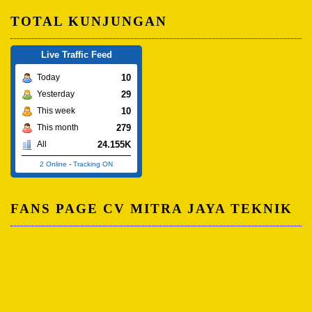
TOTAL KUNJUNGAN
Live Traffic Feed
10
Today
29
Yesterday
10
This week
279
This month
24.155K
All
2 Online
-
Tracking ON
FANS PAGE CV MITRA JAYA TEKNIK