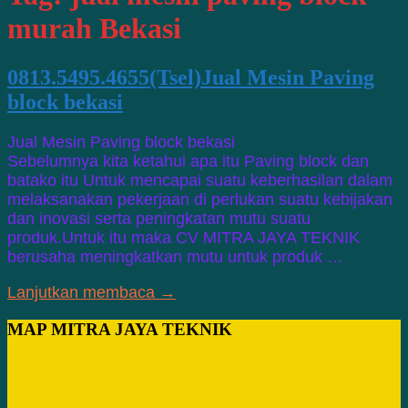
murah Bekasi
0813.5495.4655(Tsel)Jual Mesin Paving
block bekasi
Jual Mesin Paving block bekasi
Sebelumnya kita ketahui apa itu Paving block dan
batako itu Untuk mencapai suatu keberhasilan dalam
melaksanakan pekerjaan di perlukan suatu kebijakan
dan inovasi serta peningkatan mutu suatu
produk.Untuk itu maka CV MITRA JAYA TEKNIK
berusaha meningkatkan mutu untuk produk …
Lanjutkan membaca →
MAP MITRA JAYA TEKNIK