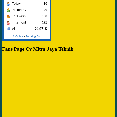
10
Today
29
Yesterday
160
This week
195
This month
24.071K
All
2 Online
-
Tracking ON
Fans Page Cv Mitra Jaya Teknik