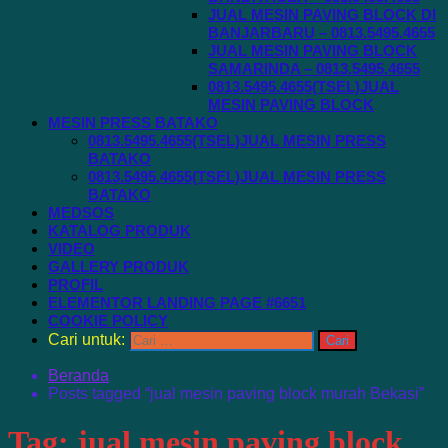
JUAL MESIN PAVING BLOCK DI
BANJARBARU – 0813.5495.4655
JUAL MESIN PAVING BLOCK
SAMARINDA – 0813.5495.4655
0813.5495.4655(TSEL)JUAL
MESIN PAVING BLOCK
MESIN PRESS BATAKO
0813.5495.4655(TSEL)JUAL MESIN PRESS
BATAKO
0813.5495.4655(TSEL)JUAL MESIN PRESS
BATAKO
MEDSOS
KATALOG PRODUK
VIDEO
GALLERY PRODUK
PROFIL
ELEMENTOR LANDING PAGE #6651
COOKIE POLICY
Cari untuk:
Beranda
Posts tagged “jual mesin paving block murah Bekasi”
Tag:
jual mesin paving block