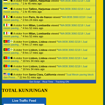
A visitor from
Tallinn, Harjumaa
viewed "
WA 0838.3060.0218 I Jual
mesin paving…
"
1 hr 45 mins ago
A visitor from
Tallinn, Harjumaa
viewed "
WA 0838.3060.0218 I Jual
mesin paving…
"
1 hr 45 mins ago
A visitor from
Paris, Ile-de-france
viewed "
WA 0838.3060.0218 I Jual
mesin paving…
"
2 hrs 24 mins ago
A visitor from
Milan, Lombardia
viewed "
WA 0838.3060.0218 I Jual
mesin paving…
"
4 hrs 52 mins ago
A visitor from
Milan, Lombardia
viewed "
WA 0838.3060.0218 I Jual
mesin paving…
"
4 hrs 52 mins ago
A visitor from
Lisbon, Lisboa
viewed "
WA 0838.3060.0218 I Jual
mesin paving…
"
8 hrs 17 mins ago
A visitor from
Lisbon, Lisboa
viewed "
WA 0838.3060.0218 I Jual
mesin paving…
"
8 hrs 17 mins ago
A visitor from
Lisbon, Lisboa
viewed "
WA 0838.3060.0218 I Jual
mesin paving…
"
10 hrs 34 mins ago
A visitor from
Lisbon, Lisboa
viewed "
WA 0838.3060.0218 I Jual
mesin paving…
"
10 hrs 34 mins ago
A visitor from
Santa Clara, California
viewed "
Jual Mesin paving block
dan Press…
"
11 hrs 51 mins ago
Get Script
Real Time
Tracking ON
TOTAL KUNJUNGAN
Live Traffic Feed