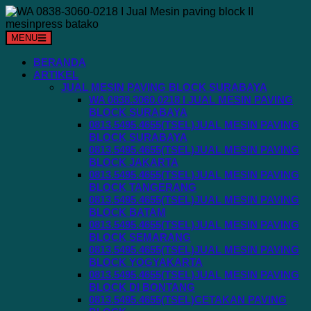
Langsung
ke
konten
MENU
BERANDA
ARTIKEL
JUAL MESIN PAVING BLOCK SURABAYA
WA 0838.3060.0218 I JUAL MESIN PAVING
BLOCK SURABAYA
0813.5495.4655(TSEL)JUAL MESIN PAVING
BLOCK SURABAYA
0813.5495.4655(TSEL)JUAL MESIN PAVING
BLOCK JAKARTA
0813.5495.4655(TSEL)JUAL MESIN PAVING
BLOCK TANGERANG
0813.5495.4655(TSEL)JUAL MESIN PAVING
BLOCK BATAM
0813.5495.4655(TSEL)JUAL MESIN PAVING
BLOCK SEMARANG
0813.5495.4655(TSEL)JUAL MESIN PAVING
BLOCK YOGYAKARTA
0813.5495.4655(TSEL)JUAL MESIN PAVING
BLOCK DI BONTANG
0813.5495.4655(TSEL)CETAKAN PAVING