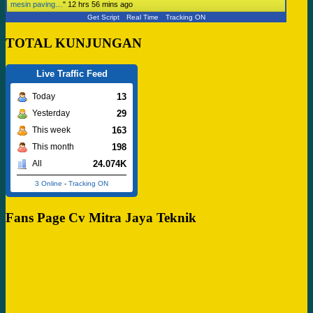
mesin paving…
"
12 hrs 56 mins ago
Get Script
Real Time
Tracking ON
TOTAL KUNJUNGAN
Live Traffic Feed
13
Today
29
Yesterday
163
This week
198
This month
24.074K
All
3 Online
-
Tracking ON
Fans Page Cv Mitra Jaya Teknik