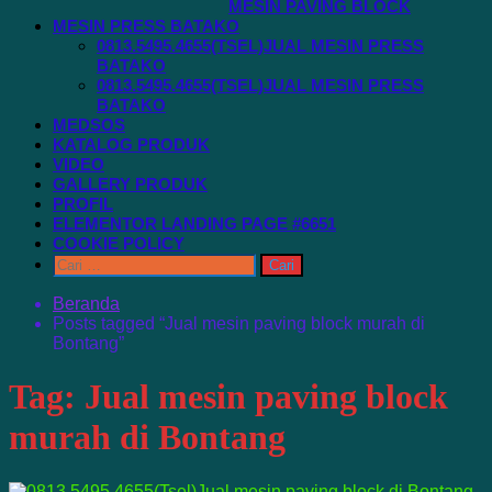
MESIN PAVING BLOCK
MESIN PRESS BATAKO
0813.5495.4655(TSEL)JUAL MESIN PRESS
BATAKO
0813.5495.4655(TSEL)JUAL MESIN PRESS
BATAKO
MEDSOS
KATALOG PRODUK
VIDEO
GALLERY PRODUK
PROFIL
ELEMENTOR LANDING PAGE #6651
COOKIE POLICY
Cari
untuk:
Beranda
Posts tagged “Jual mesin paving block murah di
Bontang”
Tag:
Jual mesin paving block
murah di Bontang