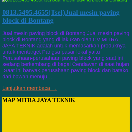
0813.5495.4655(Tsel)Jual mesin paving
block di Bontang
Jual mesin paving block di Bontang Jual mesin paving
block di Bontang yang di lakukan oleh CV MITRA
JAYA TEKNIK adalah untuk memasarkan produknya
untuk mentarget Pangsa pasar lokal yaitu
Perusahaan-perusahaan paving block yang saat ini
sedang berkembang di bagai Cendawan di saat hujan
.Saat ini banyak perusahaan paving block dan batako
dari bawah menuju …
Lanjutkan membaca →
MAP MITRA JAYA TEKNIK