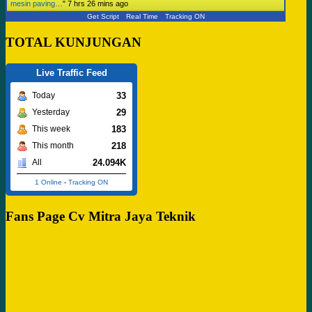
mesin paving…
"
7 hrs 26 mins ago
Get Script
Real Time
Tracking ON
TOTAL KUNJUNGAN
Live Traffic Feed
33
Today
29
Yesterday
183
This week
218
This month
24.094K
All
1 Online
-
Tracking ON
Fans Page Cv Mitra Jaya Teknik