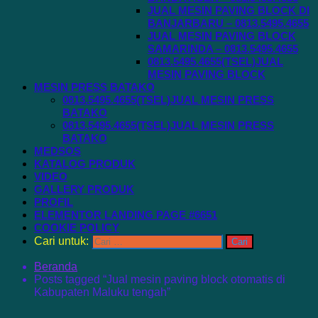
JUAL MESIN PAVING BLOCK DI
BANJARBARU – 0813.5495.4655
JUAL MESIN PAVING BLOCK
SAMARINDA – 0813.5495.4655
0813.5495.4655(TSEL)JUAL
MESIN PAVING BLOCK
MESIN PRESS BATAKO
0813.5495.4655(TSEL)JUAL MESIN PRESS
BATAKO
0813.5495.4655(TSEL)JUAL MESIN PRESS
BATAKO
MEDSOS
KATALOG PRODUK
VIDEO
GALLERY PRODUK
PROFIL
ELEMENTOR LANDING PAGE #6651
COOKIE POLICY
Cari untuk:
Beranda
Posts tagged “Jual mesin paving block otomatis di
Kabupaten Maluku tengah”