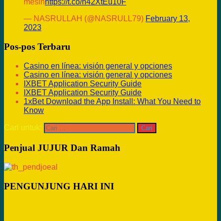
mesin
https://t.co/h42XtEu10F
— NASRULLAH (@NASRULL79)
February 13,
2023
Pos-pos Terbaru
Casino en línea: visión general y opciones
Casino en línea: visión general y opciones
IXBET Application Security Guide
IXBET Application Security Guide
1xBet Download the App Install: What You Need to
Know
Cari untuk:
Penjual JUJUR Dan Ramah
PENGUNJUNG HARI INI