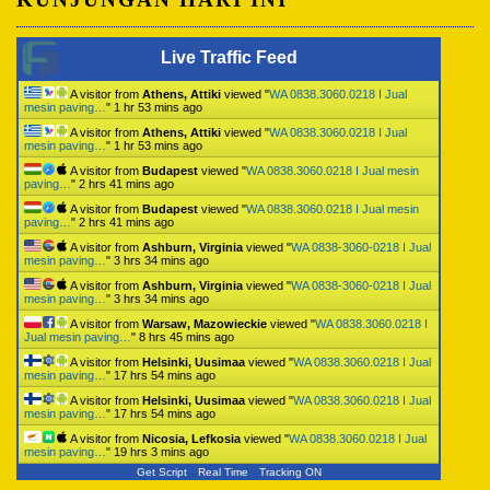
Live Traffic Feed
A visitor from
Athens, Attiki
viewed "
WA 0838.3060.0218 I Jual
mesin paving…
"
1 hr 53 mins ago
A visitor from
Athens, Attiki
viewed "
WA 0838.3060.0218 I Jual
mesin paving…
"
1 hr 53 mins ago
A visitor from
Budapest
viewed "
WA 0838.3060.0218 I Jual mesin
paving…
"
2 hrs 41 mins ago
A visitor from
Budapest
viewed "
WA 0838.3060.0218 I Jual mesin
paving…
"
2 hrs 41 mins ago
A visitor from
Ashburn, Virginia
viewed "
WA 0838-3060-0218 I Jual
mesin paving…
"
3 hrs 34 mins ago
A visitor from
Ashburn, Virginia
viewed "
WA 0838-3060-0218 I Jual
mesin paving…
"
3 hrs 34 mins ago
A visitor from
Warsaw, Mazowieckie
viewed "
WA 0838.3060.0218 I
Jual mesin paving…
"
8 hrs 45 mins ago
A visitor from
Helsinki, Uusimaa
viewed "
WA 0838.3060.0218 I Jual
mesin paving…
"
17 hrs 54 mins ago
A visitor from
Helsinki, Uusimaa
viewed "
WA 0838.3060.0218 I Jual
mesin paving…
"
17 hrs 54 mins ago
A visitor from
Nicosia, Lefkosia
viewed "
WA 0838.3060.0218 I Jual
mesin paving…
"
19 hrs 3 mins ago
Get Script
Real Time
Tracking ON