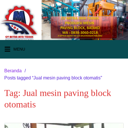
Langsung
ke
konten
MENU
Beranda
Posts tagged “Jual mesin paving block otomatis”
Tag:
Jual mesin paving block
otomatis