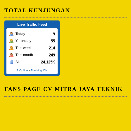
TOTAL KUNJUNGAN
Live Traffic Feed
9
Today
55
Yesterday
214
This week
249
This month
24.125K
All
1 Online
-
Tracking ON
FANS PAGE CV MITRA JAYA TEKNIK