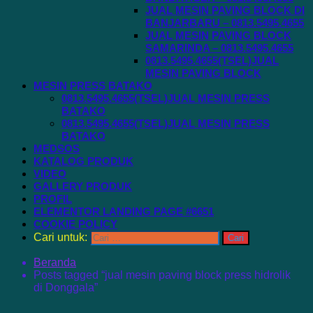
JUAL MESIN PAVING BLOCK DI
BANJARBARU – 0813.5495.4655
JUAL MESIN PAVING BLOCK
SAMARINDA – 0813.5495.4655
0813.5495.4655(TSEL)JUAL
MESIN PAVING BLOCK
MESIN PRESS BATAKO
0813.5495.4655(TSEL)JUAL MESIN PRESS
BATAKO
0813.5495.4655(TSEL)JUAL MESIN PRESS
BATAKO
MEDSOS
KATALOG PRODUK
VIDEO
GALLERY PRODUK
PROFIL
ELEMENTOR LANDING PAGE #6651
COOKIE POLICY
Cari untuk:
Beranda
Posts tagged “jual mesin paving block press hidrolik
di Donggala”