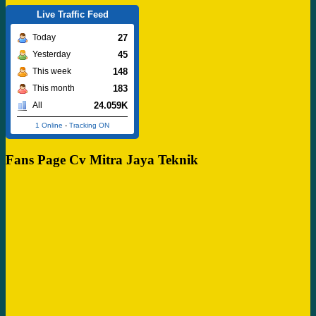
Live Traffic Feed
27
Today
45
Yesterday
148
This week
183
This month
24.059K
All
1 Online
-
Tracking ON
Fans Page Cv Mitra Jaya Teknik