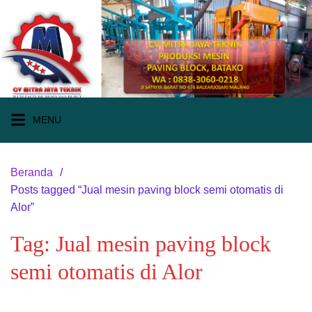
Langsung
ke
konten
MENU
Beranda
Posts tagged “Jual mesin paving block semi otomatis di
Alor”
Tag:
Jual mesin paving block
semi otomatis di Alor