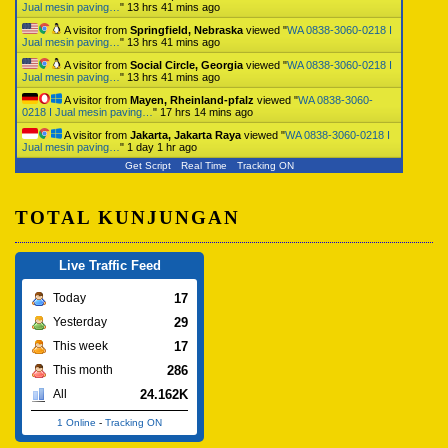
Jual mesin paving…
"
13 hrs 41 mins ago
A visitor from
Springfield, Nebraska
viewed "
WA 0838-3060-0218 I
Jual mesin paving…
"
13 hrs 41 mins ago
A visitor from
Social Circle, Georgia
viewed "
WA 0838-3060-0218 I
Jual mesin paving…
"
13 hrs 41 mins ago
A visitor from
Mayen, Rheinland-pfalz
viewed "
WA 0838-3060-
0218 I Jual mesin paving…
"
17 hrs 14 mins ago
A visitor from
Jakarta, Jakarta Raya
viewed "
WA 0838-3060-0218 I
Jual mesin paving…
"
1 day 1 hr ago
Get Script
Real Time
Tracking ON
TOTAL KUNJUNGAN
Live Traffic Feed
17
Today
29
Yesterday
17
This week
286
This month
24.162K
All
1 Online
-
Tracking ON