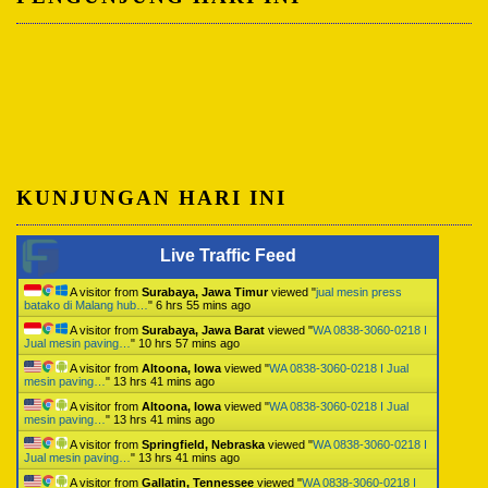
KUNJUNGAN HARI INI
Live Traffic Feed
A visitor from
Surabaya, Jawa Timur
viewed "
jual mesin press
batako di Malang hub…
"
6 hrs 55 mins ago
A visitor from
Surabaya, Jawa Barat
viewed "
WA 0838-3060-0218 I
Jual mesin paving…
"
10 hrs 57 mins ago
A visitor from
Altoona, Iowa
viewed "
WA 0838-3060-0218 I Jual
mesin paving…
"
13 hrs 41 mins ago
A visitor from
Altoona, Iowa
viewed "
WA 0838-3060-0218 I Jual
mesin paving…
"
13 hrs 41 mins ago
A visitor from
Springfield, Nebraska
viewed "
WA 0838-3060-0218 I
Jual mesin paving…
"
13 hrs 41 mins ago
A visitor from
Gallatin, Tennessee
viewed "
WA 0838-3060-0218 I