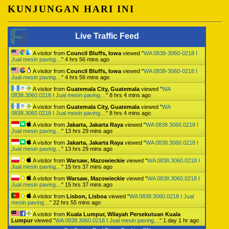
KUNJUNGAN HARI INI
Live Traffic Feed
A visitor from
Council Bluffs, Iowa
viewed "
WA 0838-3060-0218 I
Jual mesin paving…
"
4 hrs 56 mins ago
A visitor from
Council Bluffs, Iowa
viewed "
WA 0838-3060-0218 I
Jual mesin paving…
"
4 hrs 56 mins ago
A visitor from
Guatemala City, Guatemala
viewed "
WA
0838.3060.0218 I Jual mesin paving…
"
8 hrs 4 mins ago
A visitor from
Guatemala City, Guatemala
viewed "
WA
0838.3060.0218 I Jual mesin paving…
"
8 hrs 4 mins ago
A visitor from
Jakarta, Jakarta Raya
viewed "
WA 0838.3060.0218 I
Jual mesin paving…
"
13 hrs 29 mins ago
A visitor from
Jakarta, Jakarta Raya
viewed "
WA 0838.3060.0218 I
Jual mesin paving…
"
13 hrs 29 mins ago
A visitor from
Warsaw, Mazowieckie
viewed "
WA 0838.3060.0218 I
Jual mesin paving…
"
15 hrs 37 mins ago
A visitor from
Warsaw, Mazowieckie
viewed "
WA 0838.3060.0218 I
Jual mesin paving…
"
15 hrs 37 mins ago
A visitor from
Lisbon, Lisboa
viewed "
WA 0838.3060.0218 I Jual
mesin paving…
"
22 hrs 55 mins ago
A visitor from
Kuala Lumpur, Wilayah Persekutuan Kuala
Lumpur
viewed "
WA 0838.3060.0218 I Jual mesin paving…
"
1 day 1 hr ago