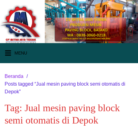
Langsung
ke
konten
MENU
Beranda
Posts tagged “Jual mesin paving block semi otomatis di
Depok”
Tag:
Jual mesin paving block
semi otomatis di Depok