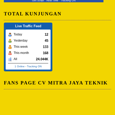
Get Script
Real Time
Tracking ON
TOTAL KUNJUNGAN
Live Traffic Feed
12
Today
45
Yesterday
133
This week
168
This month
24.044K
All
1 Online
-
Tracking ON
FANS PAGE CV MITRA JAYA TEKNIK