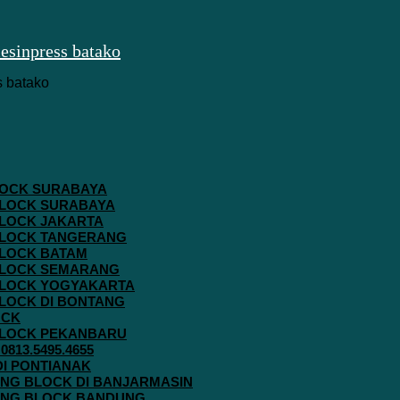
 BLOCK SURABAYA
 BLOCK SURABAYA
 BLOCK JAKARTA
G BLOCK TANGERANG
 BLOCK BATAM
G BLOCK SEMARANG
G BLOCK YOGYAKARTA
 BLOCK DI BONTANG
OCK
G BLOCK PEKANBARU
813.5495.4655
 DI PONTIANAK
AVING BLOCK DI BANJARMASIN
AVING BLOCK BANDUNG