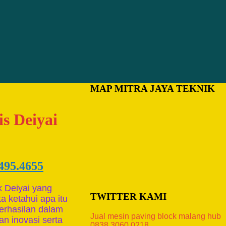
MAP MITRA JAYA TEKNIK
s Deiyai
5495.4655
k Deiyai yang
TWITTER KAMI
a ketahui apa itu
erhasilan dalam
Jual mesin paving block malang hub
n inovasi serta
0838.3060.0218