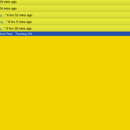
 24 mins ago
 24 mins ago
ing…
"
6 hrs 52 mins ago
ing…
"
8 hrs 5 mins ago
ng…
"
9 hrs 28 mins ago
Real Time
Tracking ON