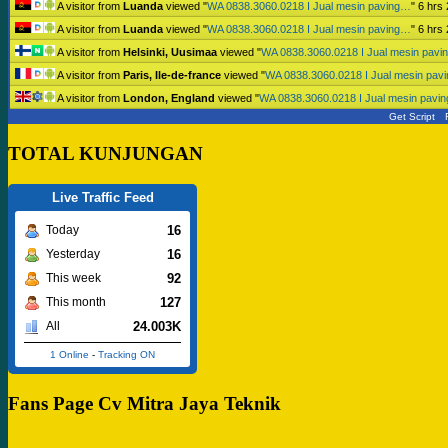
A visitor from
Luanda
viewed "
WA 0838.3060.0218 I Jual mesin paving…
"
6 hrs
A visitor from
Luanda
viewed "
WA 0838.3060.0218 I Jual mesin paving…
"
6 hrs
A visitor from
Helsinki, Uusimaa
viewed "
WA 0838.3060.0218 I Jual mesin pav
A visitor from
Paris, Ile-de-france
viewed "
WA 0838.3060.0218 I Jual mesin pav
A visitor from
London, England
viewed "
WA 0838.3060.0218 I Jual mesin pavi
Get Script
TOTAL KUNJUNGAN
Live Traffic Feed
16
Today
16
Yesterday
92
This week
127
This month
24.003K
All
1 Online
-
Tracking ON
Fans Page Cv Mitra Jaya Teknik