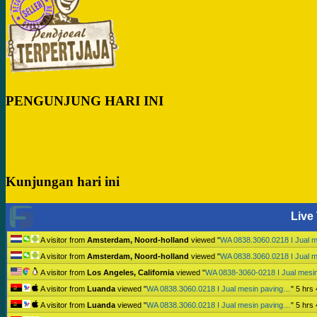
PENGUNJUNG HARI INI
Kunjungan hari ini
Live 
A visitor from
Amsterdam, Noord-holland
viewed "
WA 0838.3060.0218 I Jual 
A visitor from
Amsterdam, Noord-holland
viewed "
WA 0838.3060.0218 I Jual 
A visitor from
Los Angeles, California
viewed "
WA 0838-3060-0218 I Jual mesi
A visitor from
Luanda
viewed "
WA 0838.3060.0218 I Jual mesin paving…
"
5 hrs
A visitor from
Luanda
viewed "
WA 0838.3060.0218 I Jual mesin paving…
"
5 hrs