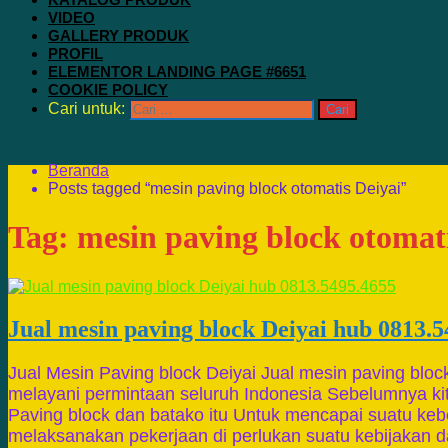
VIDEO
GALLERY PRODUK
PROFIL
ELEMENTOR LANDING PAGE #6651
COOKIE POLICY
Cari untuk:
Beranda
Posts tagged “mesin paving block otomatis Deiyai”
Tag:
mesin paving block otomati
Jual mesin paving block Deiyai hub 0813.
Jual Mesin Paving block Deiyai Jual mesin paving bloc
melayani permintaan seluruh Indonesia Sebelumnya kit
Paving block dan batako itu Untuk mencapai suatu keb
melaksanakan pekerjaan di perlukan suatu kebijakan da