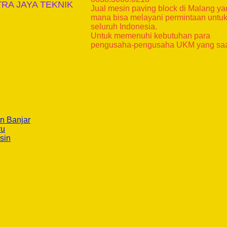
MITRA JAYA TEKNIK
Jual mesin paving block di Malang y
mana bisa melayani permintaan untu
seluruh Indonesia.
Untuk memenuhi kebutuhan para
pengusaha-pengusaha UKM yang sa
n Banjar
ru
sin