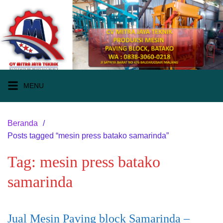
Langsung
ke
konten
MENU
Beranda
Posts tagged “mesin press batako samarinda”
Tag:
mesin press batako
samarinda
Jual Mesin Paving block Samarinda –