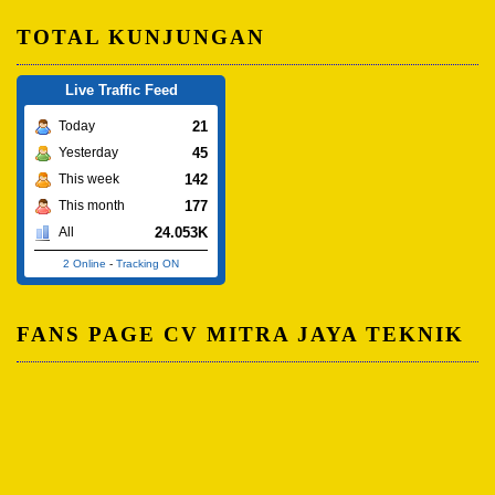
TOTAL KUNJUNGAN
Live Traffic Feed
21
Today
45
Yesterday
142
This week
177
This month
24.053K
All
2 Online
-
Tracking ON
FANS PAGE CV MITRA JAYA TEKNIK