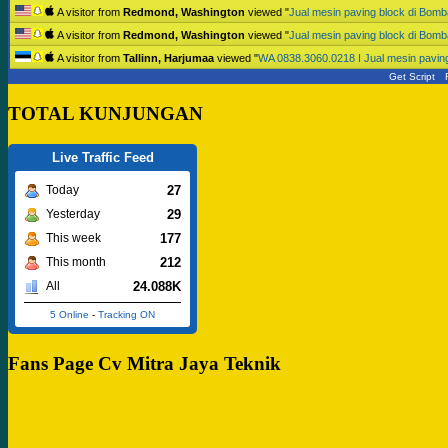
A visitor from
Redmond, Washington
viewed "
Jual mesin paving block di Bo
A visitor from
Redmond, Washington
viewed "
Jual mesin paving block di Bo
A visitor from
Tallinn, Harjumaa
viewed "
WA 0838.3060.0218 I Jual mesin pavi
Get Script
TOTAL KUNJUNGAN
Live Traffic Feed
27
Today
29
Yesterday
177
This week
212
This month
24.088K
All
5 Online
-
Tracking ON
Fans Page Cv Mitra Jaya Teknik