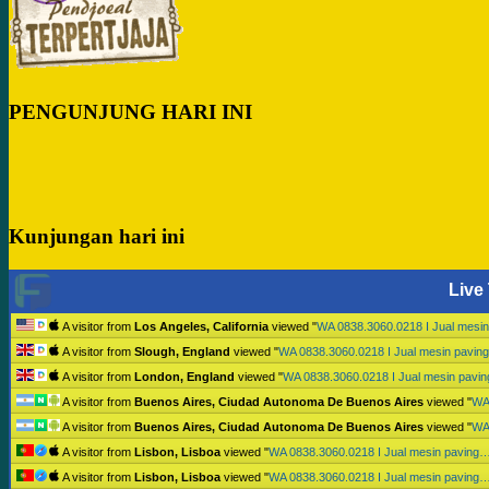
PENGUNJUNG HARI INI
Kunjungan hari ini
Live 
A visitor from
Los Angeles, California
viewed "
WA 0838.3060.0218 I Jual mesi
A visitor from
Slough, England
viewed "
WA 0838.3060.0218 I Jual mesin pavi
A visitor from
London, England
viewed "
WA 0838.3060.0218 I Jual mesin pavi
A visitor from
Buenos Aires, Ciudad Autonoma De Buenos Aires
viewed "
WA
A visitor from
Buenos Aires, Ciudad Autonoma De Buenos Aires
viewed "
WA
A visitor from
Lisbon, Lisboa
viewed "
WA 0838.3060.0218 I Jual mesin paving
A visitor from
Lisbon, Lisboa
viewed "
WA 0838.3060.0218 I Jual mesin paving