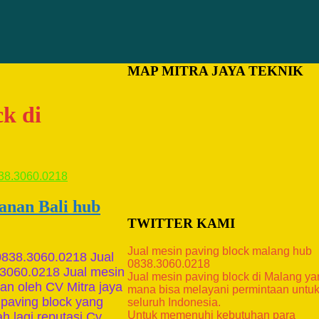
MAP MITRA JAYA TEKNIK
ck di
anan Bali hub
TWITTER KAMI
Jual mesin paving block malang hub
0838.3060.0218 Jual
0838.3060.0218
.3060.0218 Jual mesin
Jual mesin paving block di Malang y
an oleh CV Mitra jaya
mana bisa melayani permintaan untu
 paving block yang
seluruh Indonesia.
Untuk memenuhi kebutuhan para
 lagi reputasi Cv