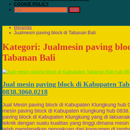
COOKIE POLICY
Cari
untuk:
Beranda
Jualmesin paving block di Tabanan Bali
Kategori:
Jualmesin paving blo
Tabanan Bali
Jual mesin paving block di Kabupaten Tab
0838.3060.0218
Jual Mesin paving block di Kabupaten Klungkung hub 
mesin paving block di Kabupaten Klungkung hub 0838
paving block di Kabupaten Klungkung yang di laksanak
teknik dengan suatu kualitas yang tinggi.dimana mesin
telah mendapatkan pengakuan dari konsumen di tambah