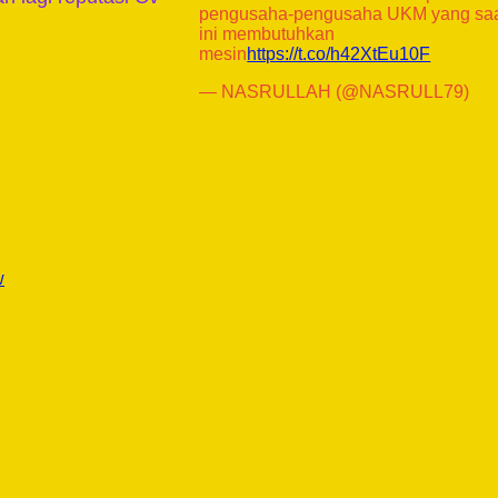
pengusaha-pengusaha UKM yang sa
ini membutuhkan
mesin
https://t.co/h42XtEu10F
— NASRULLAH (@NASRULL79)
w