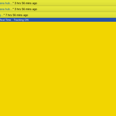
mbana hub…
"
3 hrs 56 mins ago
mbana hub…
"
3 hrs 56 mins ago
ng…
"
7 hrs 56 mins ago
Real Time
Tracking ON