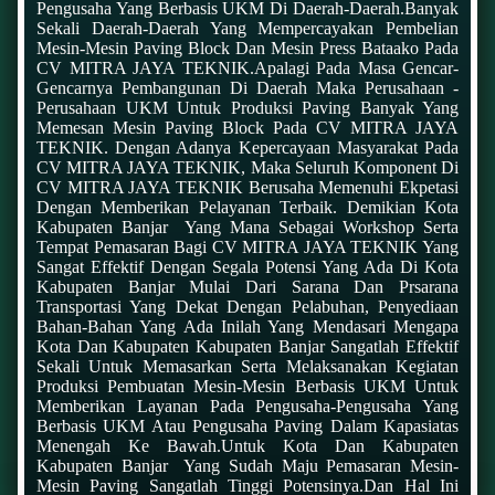
Pengusaha Yang Berbasis UKM Di Daerah-Daerah.Banyak
Sekali Daerah-Daerah Yang Mempercayakan Pembelian
Mesin-Mesin Paving Block Dan Mesin Press Bataako Pada
CV MITRA JAYA TEKNIK.Apalagi Pada Masa Gencar-
Gencarnya Pembangunan Di Daerah Maka Perusahaan -
Perusahaan UKM Untuk Produksi Paving Banyak Yang
Memesan Mesin Paving Block Pada CV MITRA JAYA
TEKNIK. Dengan Adanya Kepercayaan Masyarakat Pada
CV MITRA JAYA TEKNIK, Maka Seluruh Komponent Di
CV MITRA JAYA TEKNIK Berusaha Memenuhi Ekpetasi
Dengan Memberikan Pelayanan Terbaik. Demikian Kota
Kabupaten Banjar Yang Mana Sebagai Workshop Serta
Tempat Pemasaran Bagi CV MITRA JAYA TEKNIK Yang
Sangat Effektif Dengan Segala Potensi Yang Ada Di Kota
Kabupaten Banjar Mulai Dari Sarana Dan Prsarana
Transportasi Yang Dekat Dengan Pelabuhan, Penyediaan
Bahan-Bahan Yang Ada Inilah Yang Mendasari Mengapa
Kota Dan Kabupaten Kabupaten Banjar Sangatlah Effektif
Sekali Untuk Memasarkan Serta Melaksanakan Kegiatan
Produksi Pembuatan Mesin-Mesin Berbasis UKM Untuk
Memberikan Layanan Pada Pengusaha-Pengusaha Yang
Berbasis UKM Atau Pengusaha Paving Dalam Kapasiatas
Menengah Ke Bawah.Untuk Kota Dan Kabupaten
Kabupaten Banjar Yang Sudah Maju Pemasaran Mesin-
Mesin Paving Sangatlah Tinggi Potensinya.dan Hal Ini