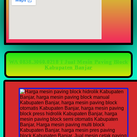
WA 0838.3060.0218 I Jual Mesin Paving Block
Kabupaten Banjar