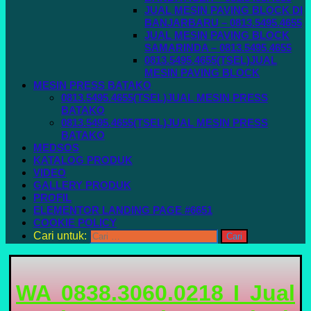
JUAL MESIN PAVING BLOCK DI
BANJARBARU – 0813.5495.4655
JUAL MESIN PAVING BLOCK
SAMARINDA – 0813.5495.4655
0813.5495.4655(TSEL)JUAL
MESIN PAVING BLOCK
MESIN PRESS BATAKO
0813.5495.4655(TSEL)JUAL MESIN PRESS
BATAKO
0813.5495.4655(TSEL)JUAL MESIN PRESS
BATAKO
MEDSOS
KATALOG PRODUK
VIDEO
GALLERY PRODUK
PROFIL
ELEMENTOR LANDING PAGE #6651
COOKIE POLICY
Cari untuk:
WA 0838.3060.0218 I Jual