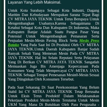
Layanan Yang Lebih Maksimal.
Untuk Kota Surabaya Sebagai Kota Industri, Dagang
Maritim Dan Kebudayaan Merupakan Sarana Tepat Bagi
CV MITRA JAYA TEKNIK Untuk Terus Berupaya Untuk
Mengembangkan Usahanya.karena Sebagaimana Di
Ketahui Sebagai Kota Dan Kabupaten Di Indonesia, Maka
Kabupaten Banjar Adalah Suatu Pangsa Pasar Yang
Potensial Untuk Mengembangkan Pemasaran Serta
Penjualan Mesin-Mesin Paving Block Serta
Mesin Press
Batako
Yang Pada Saat Ini Di Produksi Oleh CV MITRA
JAYA TEKNIK.Untuk Daerah Kabupaten Banjar Sudah
Banyak Sekali Yang Memesan Mesin Pada CV MITRA
JAYA TEKNIK Hal Ini Selain Reputasi Serta Pelayanan
Yang Di Berikan CV MITRA JAYA TEKNIK Sangatlah
Memuaskan Juga Bis Amenjaga Kepercayaan Pada
Konsumen Yang Telah Mempercayai CV MITRA JAYA
TEKNIK Sebagai Tempat Pemesanan Mesin0-Mesin Sesuai
Yang Diinginkan Oleh Konsumen Tersebut.
Pada Saat Sekarang Di Saat Perekonomian Yang Belum
Stabil Ini CV MITRA JAYA TEKNIK Tetap Berusaha
Untuk Eksis Terus Produktif Dalam Melaksanakan
Pekerjaan Produksi Mesin-Mesin Terutama Untuk Mesin
UKM Yang Mana Di Butuhkan Oleh Para Pengusaha -