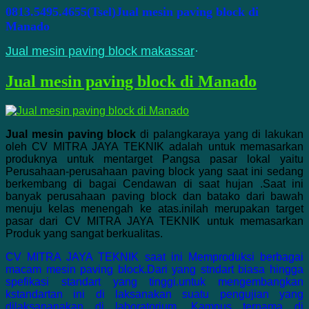
0813.5495.4655(Tsel)Jual mesin paving block di
Manado
Jual mesin paving block makassar
·
Jual mesin paving block di Manado
Jual mesin paving block
di palangkaraya yang di lakukan
oleh CV MITRA JAYA TEKNIK adalah untuk memasarkan
produknya untuk mentarget Pangsa pasar lokal yaitu
Perusahaan-perusahaan paving block yang saat ini sedang
berkembang di bagai Cendawan di saat hujan .Saat ini
banyak perusahaan paving block dan batako dari bawah
menuju kelas menengah ke atas.inilah merupakan target
pasar dari CV MITRA JAYA TEKNIK untuk memasarkan
Produk yang sangat berkualitas.
CV MITRA JAYA TEKNIK saat ini Memproduksi berbagai
macam mesin paving block.Dari yang stndart biasa hingga
spefikasi standart yang tinggi.untuk mengembangkan
kstandartan ini di laksanakan suatu pengujian yang
dilaksananakan di laboratorium. Kampus ternama di