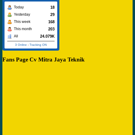
18
Today
29
Yesterday
168
This week
203
This month
24.079K
All
3 Online
-
Tracking ON
Fans Page Cv Mitra Jaya Teknik