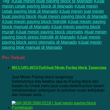
Tag:
#Jual mesin buat paving block di Manado
#Jual
mesin cetak paving block di Manado
#Jual mesin
cetak paving blok di Manado
#Jual mesin jual mesin
buat paving block
#jual mesin paving block di Manado
#Jual mesin paving block hidrolik
#Jual mesin paving
block manual di Manado
#Jual mesin paving block
murah
#Jual mesin paving block otomatis
#jual mesin
paving block press hidrolik di Manado
#Jual mesin
paving block semi otomatis di Manado
#Jual mesin
paving blok manual di Manado
Pos Terkait
0813.5495.4655(Tsel)Jual Mesin Paving block Tangerang
Jual Mesin Paving block tangerang
Sebelumnya kita ketahui apa itu Paving block dan
batako itu Untuk mencapai suatu keberhasilan dalam
melaksanakan pekerjaan di perlukan suatu kebijakan
dan inovasi serta …