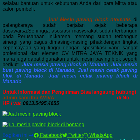
selalau bantuan untuk kebutuhan Anda dari para Mitra atau
calon pembeli.
Jual Mesin paving block otomatis
di
palangkaraya sudah berjalan sejak beberapa
dasawarsa.Sehingga asosiasi masysrakat sudah terbangun
pada Perusahaan ini.karena memang sudah terbangun
sinergi yang bagus dimasing-masing pihak.dengan tingkat
kepercayaan yang tinggi dengan spesifikasi yang sangat
profesional dari elemen CV MITRA JAYA TEKNIK yang
mana juga dapat digunakan untuk mesin paving blok seperti
berikut:
Jual mesin paving block di Manado, Jual mesin
buat paving block di Manado, Jual mesin cetak paving
blok di Manado, Jual mesin cetak paving block di
Manado
Untuk Informasi dan Pengiriman Bisa langsung hubungi
admin kami Ibu AVIVA
di No
HP / wa:
0813.5495.4655
Bagikan ini
Facebook
Twitter
WhatsApp