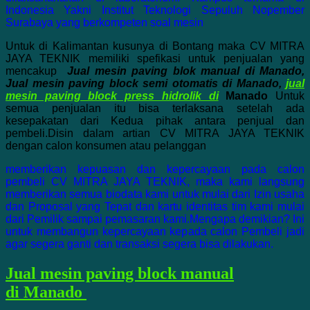
Indonesia Yakni Institut Teknologi Sepuluh Nopember
Surabaya yang berkompeten soal mesin
Untuk di Kalimantan kusunya di Bontang maka CV MITRA
JAYA TEKNIK memiliki spefikasi untuk penjualan yang
mencakup
J
u
al mesin paving blok manual di Manado,
Jual mesin paving block semi otomatis di Manado,
jual
mesin paving block press hidrolik di
Manado
Untuk
semua penjualan itu bisa terlaksana setelah ada
kesepakatan dari Kedua pihak antara penjual dan
pembeli.Disin dalam artian CV MITRA JAYA TEKNIK
dengan calon konsumen atau pelanggan
memberikan kepuasan dan kepercayaan pada calon
pembeli CV MITRA JAYA TEKNIK, maka kami langsung
memberikan semua biodata kami untuk mulai dari Izin usaha
dan Proposal yang Tepat dan kartu identitas tim kami mulai
dari Pemilik sampai pemasaran kami.Mengapa demikian? Ini
untuk membangun kepercayaan kepada calon Pembeli jadi
agar segera ganti dan transaksi segera bisa dilakukan.
Jual mesin paving block manual
di
Manado