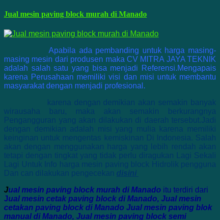
Jual mesin paving block murah di Manado
Apabila ada pembanding untuk harga masing-
masing mesin dari produsen maka CV MITRA JAYA TEKNIK
adalah salah satu yang bisa menjadi Referensi.Mengapais
karena Perusahaan memiliki visi dan misi untuk membantu
masyarakat dengan menjadi profesional.
karena dengan demikian akan semakin banyak
wirausaha baru, maka akan semakin berkurangnya
Pengangguran yang akan dilakukan di daerah tersebut.Jadi
dengan demikian adalah misi yang mulia karena memiliki
keinginan untuk mengentas kemiskinan Di Indonesia. Salah
akan dengan menggunakan harga yang lebih rendah akan
tetapi dengan tingkat yang tidak perlu diragukan Lagi Sekali
Lagi Untuk Info harga mesin paving block Hidrolik pengguna
Dan can dilakukan pengecekan
disini
J
ual mesin paving block murah di Manado
itu terdiri dari
J
ual mesin cetak paving block di Manado, Jual mesin
cetakan paving block di Manado Jual mesin paving blok
manual di Manado, Jual mesin paving block semi