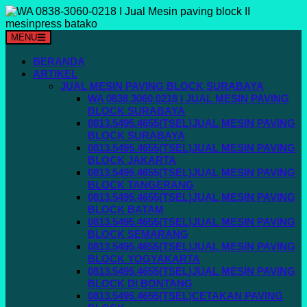
Langsung
ke
konten
MENU
BERANDA
ARTIKEL
JUAL MESIN PAVING BLOCK SURABAYA
WA 0838.3060.0218 I JUAL MESIN PAVING
BLOCK SURABAYA
0813.5495.4655(TSEL)JUAL MESIN PAVING
BLOCK SURABAYA
0813.5495.4655(TSEL)JUAL MESIN PAVING
BLOCK JAKARTA
0813.5495.4655(TSEL)JUAL MESIN PAVING
BLOCK TANGERANG
0813.5495.4655(TSEL)JUAL MESIN PAVING
BLOCK BATAM
0813.5495.4655(TSEL)JUAL MESIN PAVING
BLOCK SEMARANG
0813.5495.4655(TSEL)JUAL MESIN PAVING
BLOCK YOGYAKARTA
0813.5495.4655(TSEL)JUAL MESIN PAVING
BLOCK DI BONTANG
0813.5495.4655(TSEL)CETAKAN PAVING