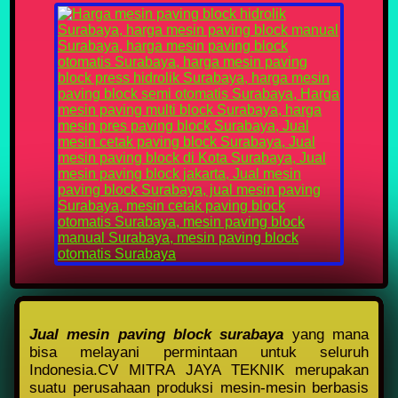
Jual mesin paving block surabaya
yang mana
bisa melayani permintaan untuk seluruh
Indonesia.CV MITRA JAYA TEKNIK merupakan
suatu perusahaan produksi mesin-mesin berbasis