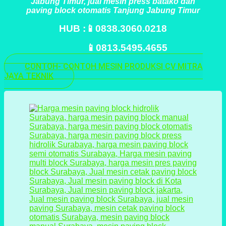
Jabung Timur, jual mesin press batako dan
paving block otomatis Tanjung Jabung Timur
HUB :📱0838.3060.0218
📱0813.5495.4655
CONTOH- CONTOH MESIN PRODUKSI CV MITRA
JAYA TEKNIK