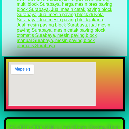
WA 0838.3060.0218 I Jual Mesin Paving Block