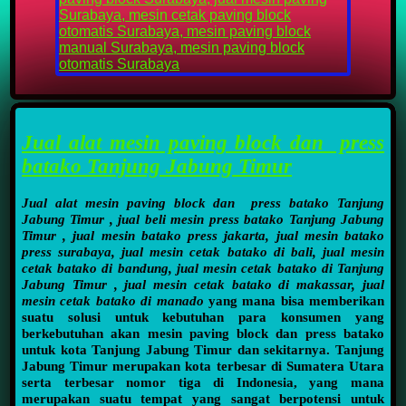
Jual alat mesin paving block dan press
batako Tanjung Jabung Timur
Jual alat mesin paving block dan press batako Tanjung
Jabung Timur , jual beli mesin press batako Tanjung Jabung
Timur , jual mesin batako press jakarta, jual mesin batako
press surabaya, jual mesin cetak batako di bali, jual mesin
cetak batako di bandung, jual mesin cetak batako di Tanjung
Jabung Timur , jual mesin cetak batako di makassar, jual
mesin cetak batako di manado
yang mana bisa memberikan
suatu solusi untuk kebutuhan para konsumen yang
berkebutuhan akan mesin paving block dan press batako
untuk kota Tanjung Jabung Timur dan sekitarnya. Tanjung
Jabung Timur merupakan kota terbesar di Sumatera Utara
serta terbesar nomor tiga di Indonesia, yang mana
merupakan suatu tempat yang sangat berpotensi untuk