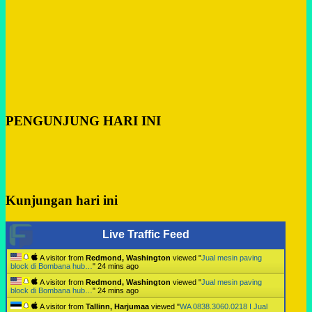
PENGUNJUNG HARI INI
Kunjungan hari ini
Live Traffic Feed
A visitor from
Redmond, Washington
viewed "
Jual mesin paving
block di Bombana hub…
"
24 mins ago
A visitor from
Redmond, Washington
viewed "
Jual mesin paving
block di Bombana hub…
"
24 mins ago
A visitor from
Tallinn, Harjumaa
viewed "
WA 0838.3060.0218 I Jual