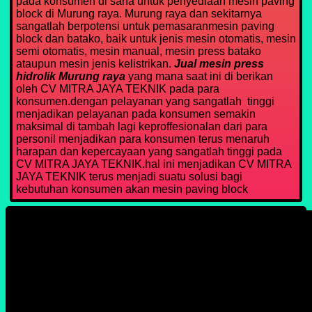
pada konsumen di sana untuk penyediaan mesin paving
block di Murung raya. Murung raya dan sekitarnya
sangatlah berpotensi untuk pemasaranmesin paving
block dan batako, baik untuk jenis mesin otomatis, mesin
semi otomatis, mesin manual, mesin press batako
ataupun mesin jenis kelistrikan.
Jual mesin press
hidrolik Murung raya
yang mana saat ini di berikan
oleh CV MITRA JAYA TEKNIK pada para
konsumen.dengan pelayanan yang sangatlah tinggi
menjadikan pelayanan pada konsumen semakin
maksimal di tambah lagi keproffesionalan dari para
personil menjadikan para konsumen terus menaruh
harapan dan kepercayaan yang sangatlah tinggi pada
CV MITRA JAYA TEKNIK.hal ini menjadikan CV MITRA
JAYA TEKNIK terus menjadi suatu solusi bagi
kebutuhan konsumen akan mesin paving block