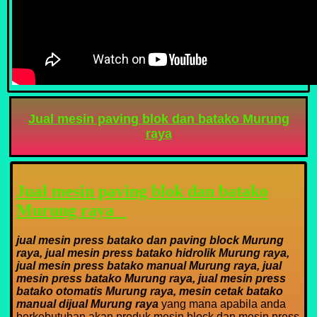
Jual mesin paving blok dan batako Murung
raya
Jual mesin paving blok dan batako
Murung raya
jual mesin press batako dan paving block Murung
raya, jual mesin press batako hidrolik Murung raya,
jual mesin press batako manual Murung raya, jual
mesin press batako Murung raya, jual mesin press
batako otomatis Murung raya, mesin cetak batako
manual dijual Murung raya
yang mana apabila anda
berkebutuhan akan produk mesin block dan mesin press