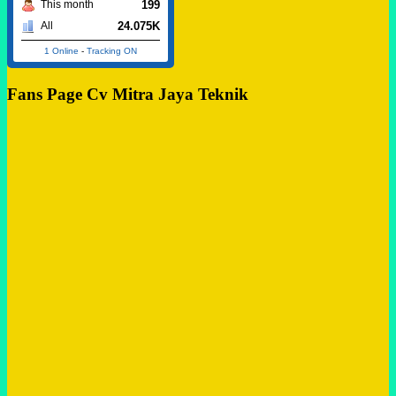
199
This month
24.075K
All
1 Online
-
Tracking ON
Fans Page Cv Mitra Jaya Teknik