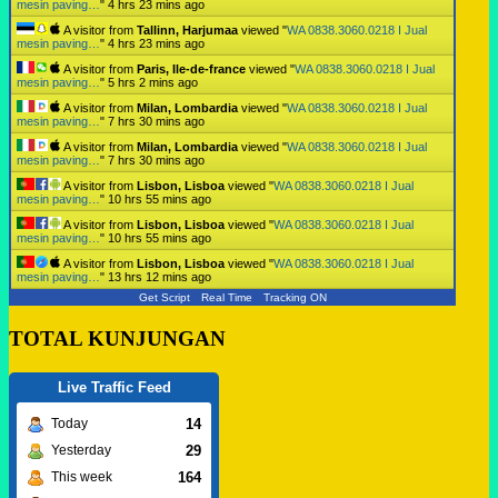
mesin paving…
"
4 hrs 23 mins ago
A visitor from
Tallinn, Harjumaa
viewed "
WA 0838.3060.0218 I Jual
mesin paving…
"
4 hrs 23 mins ago
A visitor from
Paris, Ile-de-france
viewed "
WA 0838.3060.0218 I Jual
mesin paving…
"
5 hrs 2 mins ago
A visitor from
Milan, Lombardia
viewed "
WA 0838.3060.0218 I Jual
mesin paving…
"
7 hrs 30 mins ago
A visitor from
Milan, Lombardia
viewed "
WA 0838.3060.0218 I Jual
mesin paving…
"
7 hrs 30 mins ago
A visitor from
Lisbon, Lisboa
viewed "
WA 0838.3060.0218 I Jual
mesin paving…
"
10 hrs 55 mins ago
A visitor from
Lisbon, Lisboa
viewed "
WA 0838.3060.0218 I Jual
mesin paving…
"
10 hrs 55 mins ago
A visitor from
Lisbon, Lisboa
viewed "
WA 0838.3060.0218 I Jual
mesin paving…
"
13 hrs 12 mins ago
Get Script
Real Time
Tracking ON
TOTAL KUNJUNGAN
Live Traffic Feed
14
Today
29
Yesterday
164
This week