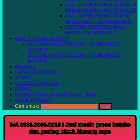
JUAL MESIN PAVING BLOCK DI
BANJARBARU – 0813.5495.4655
JUAL MESIN PAVING BLOCK
SAMARINDA – 0813.5495.4655
0813.5495.4655(TSEL)JUAL
MESIN PAVING BLOCK
MESIN PRESS BATAKO
0813.5495.4655(TSEL)JUAL MESIN PRESS
BATAKO
0813.5495.4655(TSEL)JUAL MESIN PRESS
BATAKO
MEDSOS
KATALOG PRODUK
VIDEO
GALLERY PRODUK
PROFIL
ELEMENTOR LANDING PAGE #6651
COOKIE POLICY
Cari untuk:
WA 0838.3060.0218 I Jual mesin press batako
dan paving block Murung raya