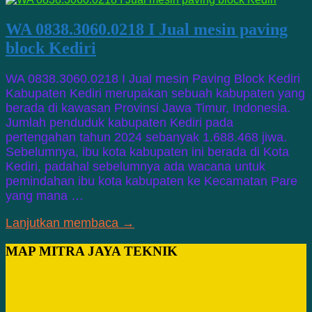
WA 0838.3060.0218 I Jual mesin paving
block Kediri
WA 0838.3060.0218 I Jual mesin Paving Block Kediri
Kabupaten Kediri merupakan sebuah kabupaten yang
berada di kawasan Provinsi Jawa Timur, Indonesia.
Jumlah penduduk kabupaten Kediri pada
pertengahan tahun 2024 sebanyak 1.688.468 jiwa.
Sebelumnya, ibu kota kabupaten ini berada di Kota
Kediri, padahal sebelumnya ada wacana untuk
pemindahan ibu kota kabupaten ke Kecamatan Pare
yang mana …
Lanjutkan membaca →
MAP MITRA JAYA TEKNIK