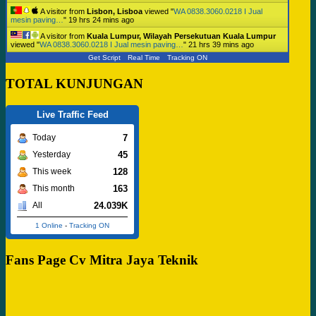
A visitor from
Lisbon, Lisboa
viewed "
WA 0838.3060.0218 I Jual
mesin paving…
"
19 hrs 24 mins ago
A visitor from
Kuala Lumpur, Wilayah Persekutuan Kuala Lumpur
viewed "
WA 0838.3060.0218 I Jual mesin paving…
"
21 hrs 39 mins ago
Get Script
Real Time
Tracking ON
TOTAL KUNJUNGAN
Live Traffic Feed
7
Today
45
Yesterday
128
This week
163
This month
24.039K
All
1 Online
-
Tracking ON
Fans Page Cv Mitra Jaya Teknik