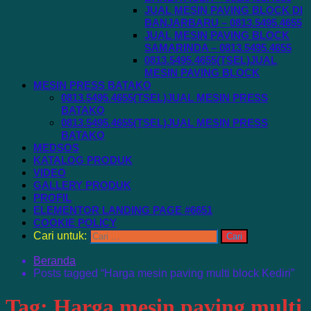
JUAL MESIN PAVING BLOCK DI
BANJARBARU – 0813.5495.4655
JUAL MESIN PAVING BLOCK
SAMARINDA – 0813.5495.4655
0813.5495.4655(TSEL)JUAL
MESIN PAVING BLOCK
MESIN PRESS BATAKO
0813.5495.4655(TSEL)JUAL MESIN PRESS
BATAKO
0813.5495.4655(TSEL)JUAL MESIN PRESS
BATAKO
MEDSOS
KATALOG PRODUK
VIDEO
GALLERY PRODUK
PROFIL
ELEMENTOR LANDING PAGE #6651
COOKIE POLICY
Cari untuk:
Beranda
Posts tagged “Harga mesin paving multi block Kediri”
Tag:
Harga mesin paving multi