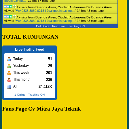
mesin paving…
"
12 hrs 37 mins ago
A visitor from
Buenos Aires, Ciudad Autonoma De Buenos Aires
viewed "
WA 0838.3060.0218 I Jual mesin paving…
"
14 hrs 43 mins ago
A visitor from
Buenos Aires, Ciudad Autonoma De Buenos Aires
viewed "
WA 0838.3060.0218 I Jual mesin paving…
"
14 hrs 43 mins ago
Get Script
Real Time
Tracking ON
TOTAL KUNJUNGAN
Live Traffic Feed
51
Today
29
Yesterday
201
This week
236
This month
24.112K
All
1 Online
-
Tracking ON
Fans Page Cv Mitra Jaya Teknik