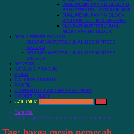
JUAL MESIN PAVING BLOCK DI
BANJARBARU – 0813.5495.4655
JUAL MESIN PAVING BLOCK
SAMARINDA – 0813.5495.4655
0813.5495.4655(TSEL)JUAL
MESIN PAVING BLOCK
MESIN PRESS BATAKO
0813.5495.4655(TSEL)JUAL MESIN PRESS
BATAKO
0813.5495.4655(TSEL)JUAL MESIN PRESS
BATAKO
MEDSOS
KATALOG PRODUK
VIDEO
GALLERY PRODUK
PROFIL
ELEMENTOR LANDING PAGE #6651
COOKIE POLICY
Cari untuk:
Beranda
Posts tagged “harga mesin pemecah batu mini”
Tag:
harga mesin pemecah