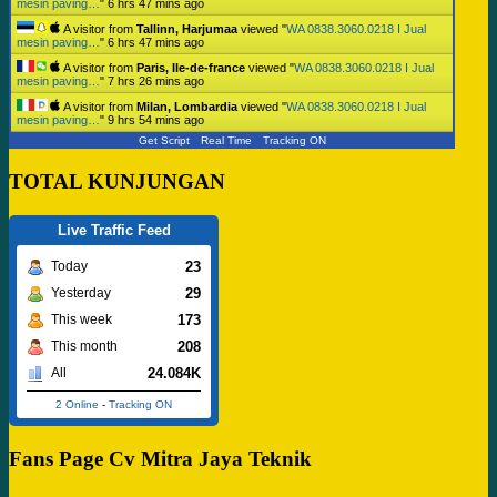
mesin paving…
"
6 hrs 47 mins ago
A visitor from
Tallinn, Harjumaa
viewed "
WA 0838.3060.0218 I Jual
mesin paving…
"
6 hrs 47 mins ago
A visitor from
Paris, Ile-de-france
viewed "
WA 0838.3060.0218 I Jual
mesin paving…
"
7 hrs 26 mins ago
A visitor from
Milan, Lombardia
viewed "
WA 0838.3060.0218 I Jual
mesin paving…
"
9 hrs 54 mins ago
Get Script
Real Time
Tracking ON
TOTAL KUNJUNGAN
Live Traffic Feed
23
Today
29
Yesterday
173
This week
208
This month
24.084K
All
2 Online
-
Tracking ON
Fans Page Cv Mitra Jaya Teknik