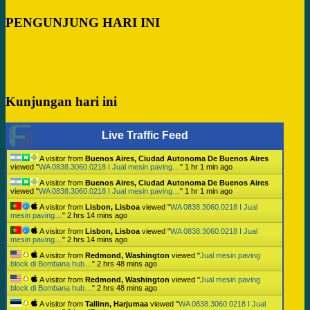
PENGUNJUNG HARI INI
Kunjungan hari ini
Live Traffic Feed
A visitor from
Buenos Aires, Ciudad Autonoma De Buenos Aires
viewed "
WA 0838.3060.0218 I Jual mesin paving…
"
1 hr 1 min ago
A visitor from
Buenos Aires, Ciudad Autonoma De Buenos Aires
viewed "
WA 0838.3060.0218 I Jual mesin paving…
"
1 hr 1 min ago
A visitor from
Lisbon, Lisboa
viewed "
WA 0838.3060.0218 I Jual
mesin paving…
"
2 hrs 14 mins ago
A visitor from
Lisbon, Lisboa
viewed "
WA 0838.3060.0218 I Jual
mesin paving…
"
2 hrs 14 mins ago
A visitor from
Redmond, Washington
viewed "
Jual mesin paving
block di Bombana hub…
"
2 hrs 48 mins ago
A visitor from
Redmond, Washington
viewed "
Jual mesin paving
block di Bombana hub…
"
2 hrs 48 mins ago
A visitor from
Tallinn, Harjumaa
viewed "
WA 0838.3060.0218 I Jual