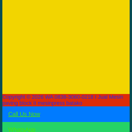
Copyright © 2026 WA 0838-3060-0218 I Jual Mesin
paving block II mesinpress batako
Call Us Now
WhatsApp