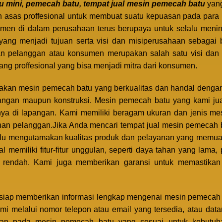
tu mini, pemecah batu, tempat jual mesin pemecah batu
yang
n asas proffesional untuk membuat suatu kepuasan pada par
emen di dalam perusahaan terus berupaya untuk selalu menin
yang menjadi tujuan serta visi dan misiperusahaan sebagai
 pelanggan atau konsumen merupakan salah satu visi dan 
ng proffesional yang bisa menjadi mitra dari konsumen.
akan mesin pemecah batu yang berkualitas dan handal denga
bangan maupun konstruksi. Mesin pemecah batu yang kami jua
anya di lapangan. Kami memiliki beragam ukuran dan jenis m
an pelanggan.Jika Anda mencari tempat jual mesin pemecah b
lalu mengutamakan kualitas produk dan pelayanan yang memua
 memiliki fitur-fitur unggulan, seperti daya tahan yang lam
 rendah. Kami juga memberikan garansi untuk memastika
g siap memberikan informasi lengkap mengenai mesin pemecah 
i melalui nomor telepon atau email yang tersedia, atau dat
an pada mesin pemecah batu yang sesuai untuk kebutuha