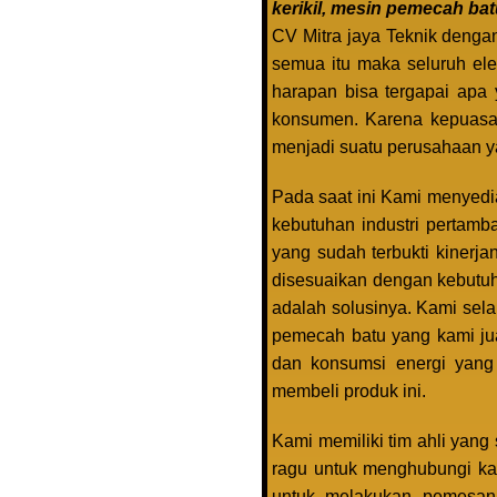
kerikil, mesin pemecah ba
CV Mitra jaya Teknik denga
semua itu maka seluruh el
harapan bisa tergapai apa 
konsumen. Karena kepuasan
menjadi suatu perusahaan ya
Pada saat ini Kami menyedi
kebutuhan industri pertam
yang sudah terbukti kinerj
disesuaikan dengan kebutuh
adalah solusinya. Kami se
pemecah batu yang kami jual
dan konsumsi energi yang
membeli produk ini.
Kami memiliki tim ahli yan
ragu untuk menghubungi kam
untuk melakukan pemesan