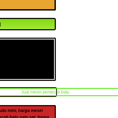
u
tu mini, harga mesin
cah batu satu set, harga