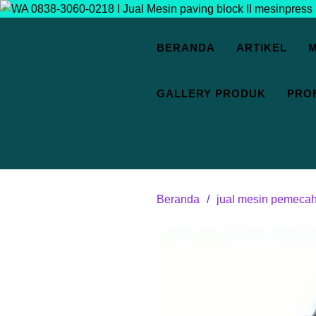
BERANDA
ARTIKEL
M
GALLERY PRODUK
PROF
Beranda
jual mesin pemecah