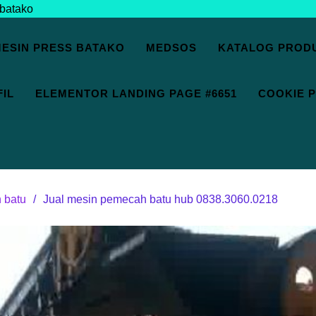
ESIN PRESS BATAKO
MEDSOS
KATALOG PROD
IL
ELEMENTOR LANDING PAGE #6651
COOKIE P
 batu
Jual mesin pemecah batu hub 0838.3060.0218