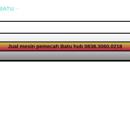
 BATU
·
Mesin pemecah batu saat di operasikan
Jual mesin pemecah Batu hub 0838.3060.0218