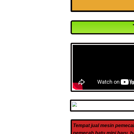
Tempat jual mesin pemecah
pemecah batu mini baru, h