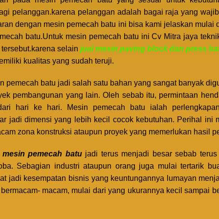
bagi pelanggan.karena pelanggan adalah bagai raja yang wajib
ran dengan mesin pemecah batu ini bisa kami jelaskan mulai 
mecah batu.Untuk mesin pemecah batu ini Cv Mitra jaya teknik
tersebut.karena selain
jual mesin paving block dan press b
liki kualitas yang sudah teruji.
n pemecah batu jadi salah satu bahan yang sangat banyak d
royek pembangunan yang lain. Oleh sebab itu, permintaan hen
dari hari ke hari. Mesin pemecah batu ialah perlengkapan
r jadi dimensi yang lebih kecil cocok kebutuhan. Perihal i
am zona konstruksi ataupun proyek yang memerlukan hasil p
mesin pemecah batu
jadi terus menjadi besar sebab teru
oba. Sebagian industri ataupun orang juga mulai tertarik b
at jadi kesempatan bisnis yang keuntungannya lumayan menj
t bermacam- macam, mulai dari yang ukurannya kecil sampai b