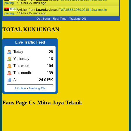
paving…
"
14 hrs 27 mins ago
A visitor from
Luanda
viewed "
WA 0838.3060.0218 I Jual mesin
paving…
"
14 hrs 27 mins ago
Get Script
Real Time
Tracking ON
TOTAL KUNJUNGAN
Live Traffic Feed
28
Today
16
Yesterday
104
This week
139
This month
24.015K
All
1 Online
-
Tracking ON
Fans Page Cv Mitra Jaya Teknik