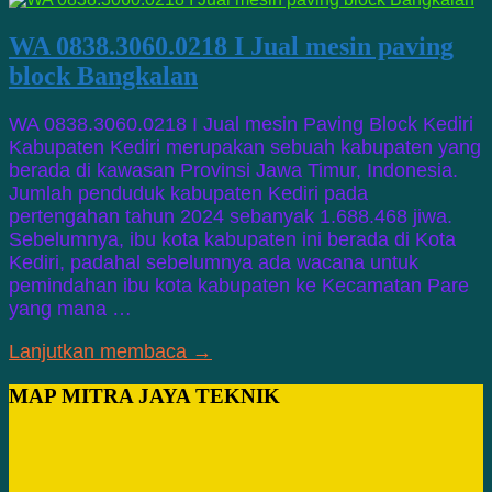
WA 0838.3060.0218 I Jual mesin paving
block Bangkalan
WA 0838.3060.0218 I Jual mesin Paving Block Kediri
Kabupaten Kediri merupakan sebuah kabupaten yang
berada di kawasan Provinsi Jawa Timur, Indonesia.
Jumlah penduduk kabupaten Kediri pada
pertengahan tahun 2024 sebanyak 1.688.468 jiwa.
Sebelumnya, ibu kota kabupaten ini berada di Kota
Kediri, padahal sebelumnya ada wacana untuk
pemindahan ibu kota kabupaten ke Kecamatan Pare
yang mana …
Lanjutkan membaca →
MAP MITRA JAYA TEKNIK