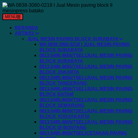
Langsung
ke
konten
MENU
BERANDA
ARTIKEL
JUAL MESIN PAVING BLOCK SURABAYA
WA 0838.3060.0218 I JUAL MESIN PAVING
BLOCK SURABAYA
0813.5495.4655(TSEL)JUAL MESIN PAVING
BLOCK SURABAYA
0813.5495.4655(TSEL)JUAL MESIN PAVING
BLOCK JAKARTA
0813.5495.4655(TSEL)JUAL MESIN PAVING
BLOCK TANGERANG
0813.5495.4655(TSEL)JUAL MESIN PAVING
BLOCK BATAM
0813.5495.4655(TSEL)JUAL MESIN PAVING
BLOCK SEMARANG
0813.5495.4655(TSEL)JUAL MESIN PAVING
BLOCK YOGYAKARTA
0813.5495.4655(TSEL)JUAL MESIN PAVING
BLOCK DI BONTANG
0813.5495.4655(TSEL)CETAKAN PAVING