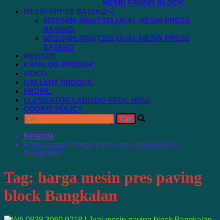
MESIN PAVING BLOCK
MESIN PRESS BATAKO
0813.5495.4655(TSEL)JUAL MESIN PRESS
BATAKO
0813.5495.4655(TSEL)JUAL MESIN PRESS
BATAKO
MEDSOS
KATALOG PRODUK
VIDEO
GALLERY PRODUK
PROFIL
ELEMENTOR LANDING PAGE #6651
COOKIE POLICY
Cari
untuk:
Beranda
Posts tagged “harga mesin pres paving block
Bangkalan”
Tag:
harga mesin pres paving
block Bangkalan