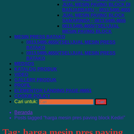
JUAL MESIN PAVING BLOCK DI
BANJARBARU – 0813.5495.4655
JUAL MESIN PAVING BLOCK
SAMARINDA – 0813.5495.4655
0813.5495.4655(TSEL)JUAL
MESIN PAVING BLOCK
MESIN PRESS BATAKO
0813.5495.4655(TSEL)JUAL MESIN PRESS
BATAKO
0813.5495.4655(TSEL)JUAL MESIN PRESS
BATAKO
MEDSOS
KATALOG PRODUK
VIDEO
GALLERY PRODUK
PROFIL
ELEMENTOR LANDING PAGE #6651
COOKIE POLICY
Cari untuk:
Beranda
Posts tagged “harga mesin pres paving block Kediri”
Tag:
harga mesin pres paving