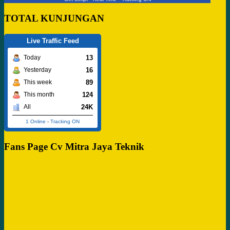
TOTAL KUNJUNGAN
Live Traffic Feed
13
Today
16
Yesterday
89
This week
124
This month
24K
All
1 Online
-
Tracking ON
Fans Page Cv Mitra Jaya Teknik