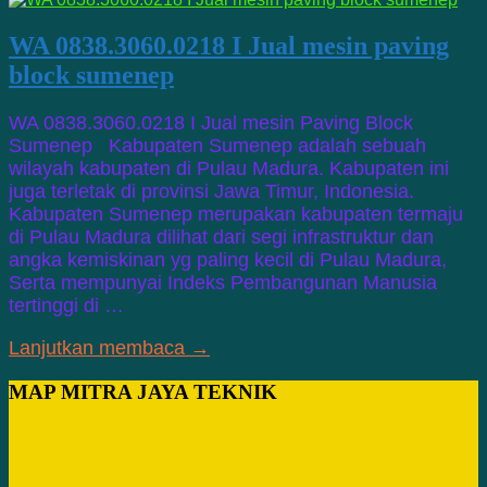
WA 0838.3060.0218 I Jual mesin paving
block sumenep
WA 0838.3060.0218 I Jual mesin Paving Block
Sumenep Kabupaten Sumenep adalah sebuah
wilayah kabupaten di Pulau Madura. Kabupaten ini
juga terletak di provinsi Jawa Timur, Indonesia.
Kabupaten Sumenep merupakan kabupaten termaju
di Pulau Madura dilihat dari segi infrastruktur dan
angka kemiskinan yg paling kecil di Pulau Madura,
Serta mempunyai Indeks Pembangunan Manusia
tertinggi di …
Lanjutkan membaca →
MAP MITRA JAYA TEKNIK