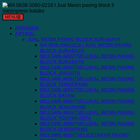
Langsung
ke
konten
MENU
BERANDA
ARTIKEL
JUAL MESIN PAVING BLOCK SURABAYA
WA 0838.3060.0218 I JUAL MESIN PAVING
BLOCK SURABAYA
0813.5495.4655(TSEL)JUAL MESIN PAVING
BLOCK SURABAYA
0813.5495.4655(TSEL)JUAL MESIN PAVING
BLOCK JAKARTA
0813.5495.4655(TSEL)JUAL MESIN PAVING
BLOCK TANGERANG
0813.5495.4655(TSEL)JUAL MESIN PAVING
BLOCK BATAM
0813.5495.4655(TSEL)JUAL MESIN PAVING
BLOCK SEMARANG
0813.5495.4655(TSEL)JUAL MESIN PAVING
BLOCK YOGYAKARTA
0813.5495.4655(TSEL)JUAL MESIN PAVING
BLOCK DI BONTANG
0813.5495.4655(TSEL)CETAKAN PAVING