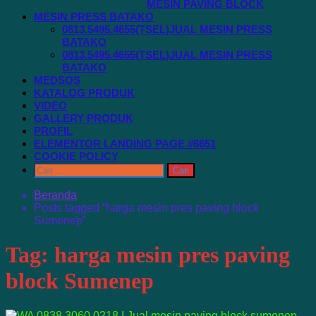
MESIN PAVING BLOCK
MESIN PRESS BATAKO
0813.5495.4655(TSEL)JUAL MESIN PRESS
BATAKO
0813.5495.4655(TSEL)JUAL MESIN PRESS
BATAKO
MEDSOS
KATALOG PRODUK
VIDEO
GALLERY PRODUK
PROFIL
ELEMENTOR LANDING PAGE #6651
COOKIE POLICY
Cari
untuk:
Beranda
Posts tagged “harga mesin pres paving block
Sumenep”
Tag:
harga mesin pres paving
block Sumenep