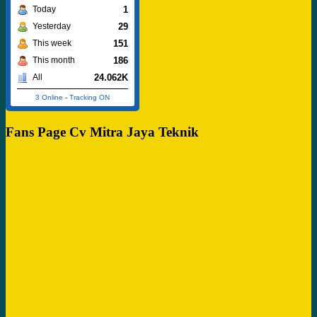
1
Today
29
Yesterday
151
This week
186
This month
24.062K
All
3 Online
-
Tracking ON
Fans Page Cv Mitra Jaya Teknik