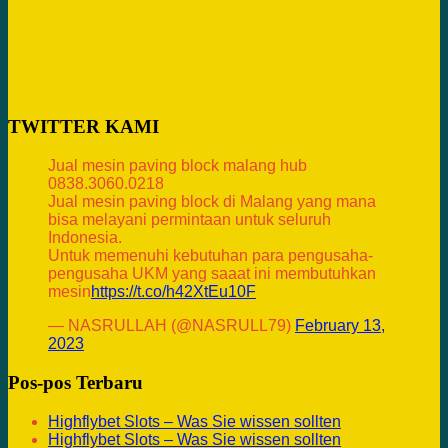
TWITTER KAMI
Jual mesin paving block malang hub
0838.3060.0218
Jual mesin paving block di Malang yang mana
bisa melayani permintaan untuk seluruh
Indonesia.
Untuk memenuhi kebutuhan para pengusaha-
pengusaha UKM yang saaat ini membutuhkan
mesin
https://t.co/h42XtEu10F
— NASRULLAH (@NASRULL79)
February 13,
2023
Pos-pos Terbaru
Highflybet Slots – Was Sie wissen sollten
Highflybet Slots – Was Sie wissen sollten