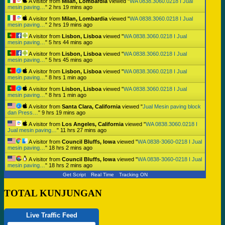
A visitor from
Milan, Lombardia
viewed "
WA 0838.3060.0218 I Jual
mesin paving…
"
2 hrs 19 mins ago
A visitor from
Milan, Lombardia
viewed "
WA 0838.3060.0218 I Jual
mesin paving…
"
2 hrs 19 mins ago
A visitor from
Lisbon, Lisboa
viewed "
WA 0838.3060.0218 I Jual
mesin paving…
"
5 hrs 44 mins ago
A visitor from
Lisbon, Lisboa
viewed "
WA 0838.3060.0218 I Jual
mesin paving…
"
5 hrs 45 mins ago
A visitor from
Lisbon, Lisboa
viewed "
WA 0838.3060.0218 I Jual
mesin paving…
"
8 hrs 1 min ago
A visitor from
Lisbon, Lisboa
viewed "
WA 0838.3060.0218 I Jual
mesin paving…
"
8 hrs 1 min ago
A visitor from
Santa Clara, California
viewed "
Jual Mesin paving block
dan Press…
"
9 hrs 19 mins ago
A visitor from
Los Angeles, California
viewed "
WA 0838.3060.0218 I
Jual mesin paving…
"
11 hrs 27 mins ago
A visitor from
Council Bluffs, Iowa
viewed "
WA 0838-3060-0218 I Jual
mesin paving…
"
18 hrs 2 mins ago
A visitor from
Council Bluffs, Iowa
viewed "
WA 0838-3060-0218 I Jual
mesin paving…
"
18 hrs 2 mins ago
Get Script
Real Time
Tracking ON
TOTAL KUNJUNGAN
Live Traffic Feed