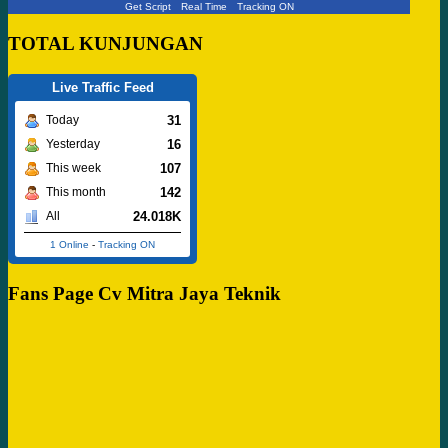
Get Script
Real Time
Tracking ON
TOTAL KUNJUNGAN
Live Traffic Feed
31
Today
16
Yesterday
107
This week
142
This month
24.018K
All
1 Online
-
Tracking ON
Fans Page Cv Mitra Jaya Teknik