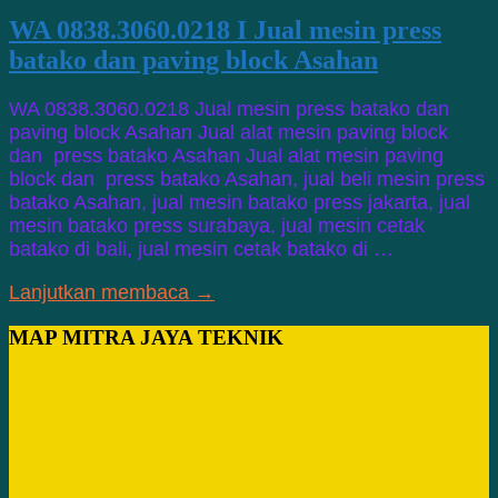
WA 0838.3060.0218 I Jual mesin press
batako dan paving block Asahan
WA 0838.3060.0218 Jual mesin press batako dan
paving block Asahan Jual alat mesin paving block
dan press batako Asahan Jual alat mesin paving
block dan press batako Asahan, jual beli mesin press
batako Asahan, jual mesin batako press jakarta, jual
mesin batako press surabaya, jual mesin cetak
batako di bali, jual mesin cetak batako di …
Lanjutkan membaca →
MAP MITRA JAYA TEKNIK