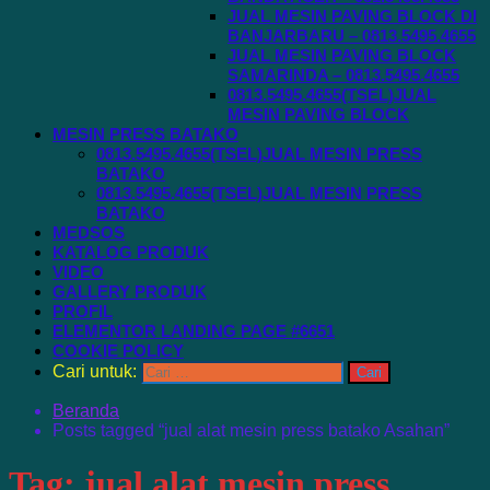
JUAL MESIN PAVING BLOCK DI
BANJARBARU – 0813.5495.4655
JUAL MESIN PAVING BLOCK
SAMARINDA – 0813.5495.4655
0813.5495.4655(TSEL)JUAL
MESIN PAVING BLOCK
MESIN PRESS BATAKO
0813.5495.4655(TSEL)JUAL MESIN PRESS
BATAKO
0813.5495.4655(TSEL)JUAL MESIN PRESS
BATAKO
MEDSOS
KATALOG PRODUK
VIDEO
GALLERY PRODUK
PROFIL
ELEMENTOR LANDING PAGE #6651
COOKIE POLICY
Cari untuk:
Beranda
Posts tagged “jual alat mesin press batako Asahan”
Tag:
jual alat mesin press