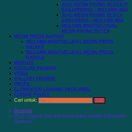
JUAL MESIN PAVING BLOCK DI
BANJARBARU – 0813.5495.4655
JUAL MESIN PAVING BLOCK
SAMARINDA – 0813.5495.4655
0813.5495.4655(TSEL)JUAL
MESIN PAVING BLOCK
MESIN PRESS BATAKO
0813.5495.4655(TSEL)JUAL MESIN PRESS
BATAKO
0813.5495.4655(TSEL)JUAL MESIN PRESS
BATAKO
MEDSOS
KATALOG PRODUK
VIDEO
GALLERY PRODUK
PROFIL
ELEMENTOR LANDING PAGE #6651
COOKIE POLICY
Cari untuk:
Beranda
Posts tagged “jual alat mesin press batako Kabupaten
Samosir”