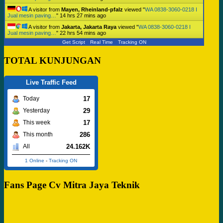
A visitor from
Mayen, Rheinland-pfalz
viewed "
WA 0838-3060-0218 I
Jual mesin paving…
"
14 hrs 27 mins ago
A visitor from
Jakarta, Jakarta Raya
viewed "
WA 0838-3060-0218 I
Jual mesin paving…
"
22 hrs 54 mins ago
Get Script
Real Time
Tracking ON
TOTAL KUNJUNGAN
Live Traffic Feed
17
Today
29
Yesterday
17
This week
286
This month
24.162K
All
1 Online
-
Tracking ON
Fans Page Cv Mitra Jaya Teknik