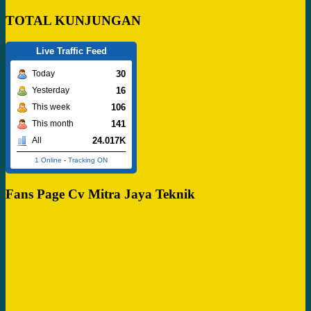
TOTAL KUNJUNGAN
Live Traffic Feed
30
Today
16
Yesterday
106
This week
141
This month
24.017K
All
1 Online
-
Tracking ON
Fans Page Cv Mitra Jaya Teknik