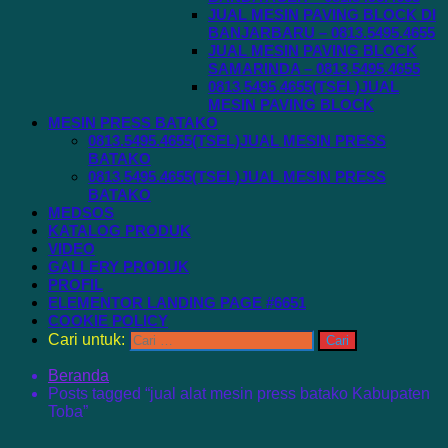
JUAL MESIN PAVING BLOCK DI
BANJARBARU – 0813.5495.4655
JUAL MESIN PAVING BLOCK
SAMARINDA – 0813.5495.4655
0813.5495.4655(TSEL)JUAL
MESIN PAVING BLOCK
MESIN PRESS BATAKO
0813.5495.4655(TSEL)JUAL MESIN PRESS
BATAKO
0813.5495.4655(TSEL)JUAL MESIN PRESS
BATAKO
MEDSOS
KATALOG PRODUK
VIDEO
GALLERY PRODUK
PROFIL
ELEMENTOR LANDING PAGE #6651
COOKIE POLICY
Cari untuk:
Beranda
Posts tagged “jual alat mesin press batako Kabupaten
Toba”