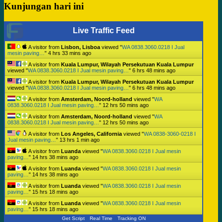
Kunjungan hari ini
Live Traffic Feed
A visitor from
Lisbon, Lisboa
viewed "
WA 0838.3060.0218 I Jual
mesin paving…
"
4 hrs 33 mins ago
A visitor from
Kuala Lumpur, Wilayah Persekutuan Kuala Lumpur
viewed "
WA 0838.3060.0218 I Jual mesin paving…
"
6 hrs 48 mins ago
A visitor from
Kuala Lumpur, Wilayah Persekutuan Kuala Lumpur
viewed "
WA 0838.3060.0218 I Jual mesin paving…
"
6 hrs 48 mins ago
A visitor from
Amsterdam, Noord-holland
viewed "
WA
0838.3060.0218 I Jual mesin paving…
"
12 hrs 50 mins ago
A visitor from
Amsterdam, Noord-holland
viewed "
WA
0838.3060.0218 I Jual mesin paving…
"
12 hrs 50 mins ago
A visitor from
Los Angeles, California
viewed "
WA 0838-3060-0218 I
Jual mesin paving…
"
13 hrs 1 min ago
A visitor from
Luanda
viewed "
WA 0838.3060.0218 I Jual mesin
paving…
"
14 hrs 38 mins ago
A visitor from
Luanda
viewed "
WA 0838.3060.0218 I Jual mesin
paving…
"
14 hrs 38 mins ago
A visitor from
Luanda
viewed "
WA 0838.3060.0218 I Jual mesin
paving…
"
15 hrs 18 mins ago
A visitor from
Luanda
viewed "
WA 0838.3060.0218 I Jual mesin
paving…
"
15 hrs 18 mins ago
Get Script
Real Time
Tracking ON