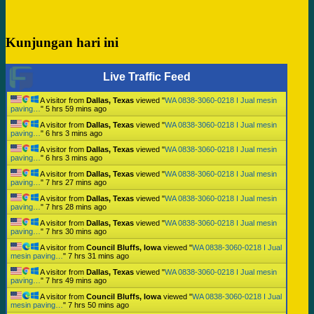
Kunjungan hari ini
Live Traffic Feed
A visitor from
Dallas, Texas
viewed "
WA 0838-3060-0218 I Jual mesin
paving…
"
5 hrs 59 mins ago
A visitor from
Dallas, Texas
viewed "
WA 0838-3060-0218 I Jual mesin
paving…
"
6 hrs 3 mins ago
A visitor from
Dallas, Texas
viewed "
WA 0838-3060-0218 I Jual mesin
paving…
"
6 hrs 3 mins ago
A visitor from
Dallas, Texas
viewed "
WA 0838-3060-0218 I Jual mesin
paving…
"
7 hrs 27 mins ago
A visitor from
Dallas, Texas
viewed "
WA 0838-3060-0218 I Jual mesin
paving…
"
7 hrs 28 mins ago
A visitor from
Dallas, Texas
viewed "
WA 0838-3060-0218 I Jual mesin
paving…
"
7 hrs 30 mins ago
A visitor from
Council Bluffs, Iowa
viewed "
WA 0838-3060-0218 I Jual
mesin paving…
"
7 hrs 31 mins ago
A visitor from
Dallas, Texas
viewed "
WA 0838-3060-0218 I Jual mesin
paving…
"
7 hrs 49 mins ago
A visitor from
Council Bluffs, Iowa
viewed "
WA 0838-3060-0218 I Jual
mesin paving…
"
7 hrs 50 mins ago