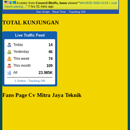
A visitor from
Council Bluffs, Iowa
viewed "
WA 0838-3060-0218 I Jual
mesin paving…
"
7 hrs 51 mins ago
Get Script
Real Time
Tracking ON
TOTAL KUNJUNGAN
Live Traffic Feed
14
Today
46
Yesterday
74
This week
109
This month
23.985K
All
1 Online
-
Tracking ON
Fans Page Cv Mitra Jaya Teknik