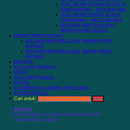
JUAL MESIN PAVING BLOCK DI
BANJARBARU – 0813.5495.4655
JUAL MESIN PAVING BLOCK
SAMARINDA – 0813.5495.4655
0813.5495.4655(TSEL)JUAL
MESIN PAVING BLOCK
MESIN PRESS BATAKO
0813.5495.4655(TSEL)JUAL MESIN PRESS
BATAKO
0813.5495.4655(TSEL)JUAL MESIN PRESS
BATAKO
MEDSOS
KATALOG PRODUK
VIDEO
GALLERY PRODUK
PROFIL
ELEMENTOR LANDING PAGE #6651
COOKIE POLICY
Cari untuk:
Beranda
Posts tagged “jual alat mesin press batako
Labuhanbatu Selatan”