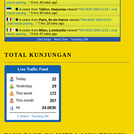
mesin paving…
"
6 hrs 40 mins ago
A visitor from
Tallinn, Harjumaa
viewed "
WA 0838.3060.0218 I Jual
mesin paving…
"
6 hrs 40 mins ago
A visitor from
Paris, Ile-de-france
viewed "
WA 0838.3060.0218 I
Jual mesin paving…
"
7 hrs 19 mins ago
A visitor from
Milan, Lombardia
viewed "
WA 0838.3060.0218 I Jual
mesin paving…
"
9 hrs 47 mins ago
Get Script
Real Time
Tracking ON
TOTAL KUNJUNGAN
Live Traffic Feed
22
Today
29
Yesterday
172
This week
207
This month
24.083K
All
2 Online
-
Tracking ON