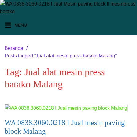
Langsung
ke
konten
MENU
Beranda
Posts tagged “Jual alat mesin press batako Malang”
Tag:
Jual alat mesin press
batako Malang
WA 0838.3060.0218 I Jual mesin paving
block Malang