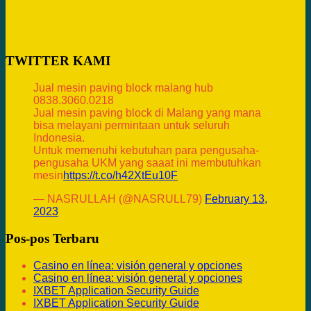
TWITTER KAMI
Jual mesin paving block malang hub
0838.3060.0218
Jual mesin paving block di Malang yang mana
bisa melayani permintaan untuk seluruh
Indonesia.
Untuk memenuhi kebutuhan para pengusaha-
pengusaha UKM yang saaat ini membutuhkan
mesin
https://t.co/h42XtEu10F
— NASRULLAH (@NASRULL79)
February 13,
2023
Pos-pos Terbaru
Casino en línea: visión general y opciones
Casino en línea: visión general y opciones
IXBET Application Security Guide
IXBET Application Security Guide