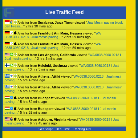
Live Traffic Feed
A visitor from
Surabaya, Jawa Timur
viewed "
Jual Mesin paving block
dan Press…
"
2 hrs 30 mins ago
A visitor from
Frankfurt Am Main, Hessen
viewed "
WA
0838.3060.0218 I Jual mesin paving…
"
2 hrs 59 mins ago
A visitor from
Frankfurt Am Main, Hessen
viewed "
WA
0838.3060.0218 I Jual mesin paving…
"
2 hrs 59 mins ago
A visitor from
Los Angeles, California
viewed "
WA 0838.3060.0218 I
Jual mesin paving…
"
3 hrs 3 mins ago
A visitor from
Helsinki, Uusimaa
viewed "
WA 0838.3060.0218 I Jual
mesin paving…
"
3 hrs 3 mins ago
A visitor from
Athens, Attiki
viewed "
WA 0838.3060.0218 I Jual mesin
paving…
"
5 hrs 4 mins ago
A visitor from
Athens, Attiki
viewed "
WA 0838.3060.0218 I Jual mesin
paving…
"
5 hrs 4 mins ago
A visitor from
Budapest
viewed "
WA 0838.3060.0218 I Jual mesin
paving…
"
5 hrs 52 mins ago
A visitor from
Budapest
viewed "
WA 0838.3060.0218 I Jual mesin
paving…
"
5 hrs 52 mins ago
A visitor from
Ashburn, Virginia
viewed "
WA 0838-3060-0218 I Jual
mesin paving…
"
6 hrs 45 mins ago
Get Script
Real Time
Tracking ON