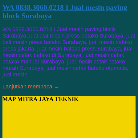
WA 0838.3060.0218 I Jual mesin paving
block Surabaya
WA 0838.3060.0218 I Jual mesin paving block
Surabaya Jual alat mesin press batako Surabaya, jual
beli mesin press batako Surabaya, jual mesin batako
press jakarta, jual mesin batako press Surabaya, jual
mesin cetak batako di Surabaya, jual mesin cetak
batako manual Surabaya, jual mesin cetak batako
murah Surabaya, jual mesin cetak batako otomatis,
jual mesin …
Lanjutkan membaca →
MAP MITRA JAYA TEKNIK