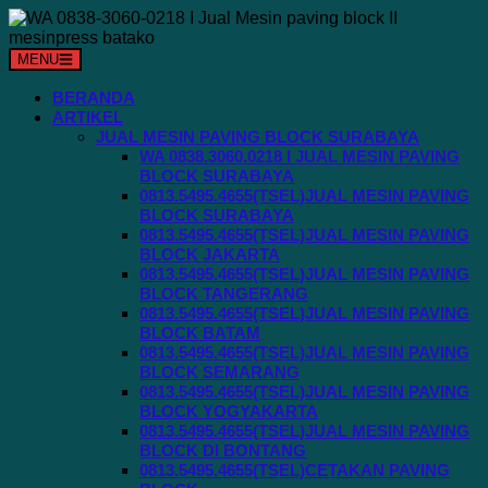
Langsung
ke
konten
MENU
BERANDA
ARTIKEL
JUAL MESIN PAVING BLOCK SURABAYA
WA 0838.3060.0218 I JUAL MESIN PAVING
BLOCK SURABAYA
0813.5495.4655(TSEL)JUAL MESIN PAVING
BLOCK SURABAYA
0813.5495.4655(TSEL)JUAL MESIN PAVING
BLOCK JAKARTA
0813.5495.4655(TSEL)JUAL MESIN PAVING
BLOCK TANGERANG
0813.5495.4655(TSEL)JUAL MESIN PAVING
BLOCK BATAM
0813.5495.4655(TSEL)JUAL MESIN PAVING
BLOCK SEMARANG
0813.5495.4655(TSEL)JUAL MESIN PAVING
BLOCK YOGYAKARTA
0813.5495.4655(TSEL)JUAL MESIN PAVING
BLOCK DI BONTANG
0813.5495.4655(TSEL)CETAKAN PAVING