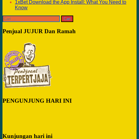
1xBet Download the App Install: What You Need to
Know
Cari
untuk:
Penjual JUJUR Dan Ramah
PENGUNJUNG HARI INI
Kunjungan hari ini