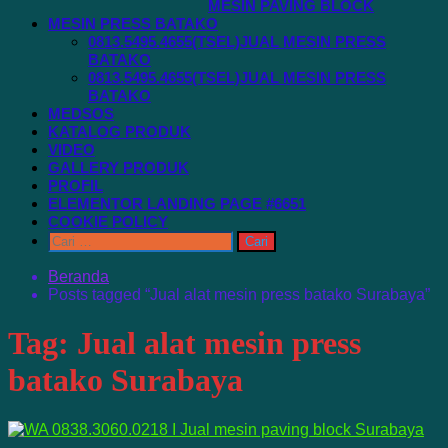
MESIN PAVING BLOCK
MESIN PRESS BATAKO
0813.5495.4655(TSEL)JUAL MESIN PRESS
BATAKO
0813.5495.4655(TSEL)JUAL MESIN PRESS
BATAKO
MEDSOS
KATALOG PRODUK
VIDEO
GALLERY PRODUK
PROFIL
ELEMENTOR LANDING PAGE #6651
COOKIE POLICY
Cari
untuk:
Beranda
Posts tagged “Jual alat mesin press batako Surabaya”
Tag:
Jual alat mesin press
batako Surabaya