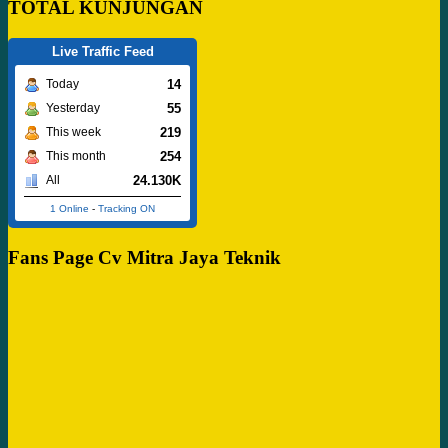
TOTAL KUNJUNGAN
Live Traffic Feed
14
Today
55
Yesterday
219
This week
254
This month
24.130K
All
1 Online
-
Tracking ON
Fans Page Cv Mitra Jaya Teknik