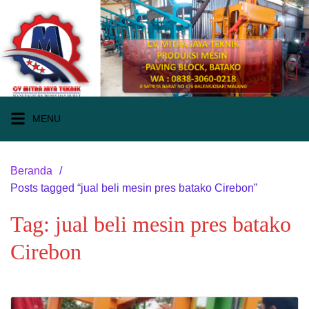
Langsung
ke
konten
MENU
Beranda
Posts tagged “jual beli mesin pres batako Cirebon”
Tag:
jual beli mesin pres batako
Cirebon