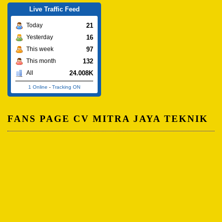
Live Traffic Feed
21
Today
16
Yesterday
97
This week
132
This month
24.008K
All
1 Online
-
Tracking ON
FANS PAGE CV MITRA JAYA TEKNIK