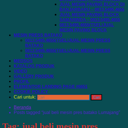
JUAL MESIN PAVING BLOCK DI
BANJARBARU – 0813.5495.4655
JUAL MESIN PAVING BLOCK
SAMARINDA – 0813.5495.4655
0813.5495.4655(TSEL)JUAL
MESIN PAVING BLOCK
MESIN PRESS BATAKO
0813.5495.4655(TSEL)JUAL MESIN PRESS
BATAKO
0813.5495.4655(TSEL)JUAL MESIN PRESS
BATAKO
MEDSOS
KATALOG PRODUK
VIDEO
GALLERY PRODUK
PROFIL
ELEMENTOR LANDING PAGE #6651
COOKIE POLICY
Cari untuk:
Beranda
Posts tagged “jual beli mesin pres batako Lumajang”
Tag:
jual beli mesin pres