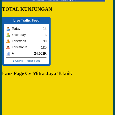
TOTAL KUNJUNGAN
Live Traffic Feed
14
Today
16
Yesterday
90
This week
125
This month
24.001K
All
1 Online
-
Tracking ON
Fans Page Cv Mitra Jaya Teknik