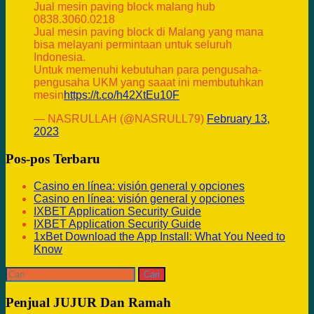
Jual mesin paving block malang hub
0838.3060.0218
Jual mesin paving block di Malang yang mana
bisa melayani permintaan untuk seluruh
Indonesia.
Untuk memenuhi kebutuhan para pengusaha-
pengusaha UKM yang saaat ini membutuhkan
mesin
https://t.co/h42XtEu10F
— NASRULLAH (@NASRULL79)
February 13,
2023
Pos-pos Terbaru
Casino en línea: visión general y opciones
Casino en línea: visión general y opciones
IXBET Application Security Guide
IXBET Application Security Guide
1xBet Download the App Install: What You Need to
Know
Cari
untuk:
Penjual JUJUR Dan Ramah