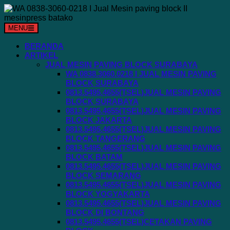
Langsung
ke
konten
MENU
BERANDA
ARTIKEL
JUAL MESIN PAVING BLOCK SURABAYA
WA 0838.3060.0218 I JUAL MESIN PAVING
BLOCK SURABAYA
0813.5495.4655(TSEL)JUAL MESIN PAVING
BLOCK SURABAYA
0813.5495.4655(TSEL)JUAL MESIN PAVING
BLOCK JAKARTA
0813.5495.4655(TSEL)JUAL MESIN PAVING
BLOCK TANGERANG
0813.5495.4655(TSEL)JUAL MESIN PAVING
BLOCK BATAM
0813.5495.4655(TSEL)JUAL MESIN PAVING
BLOCK SEMARANG
0813.5495.4655(TSEL)JUAL MESIN PAVING
BLOCK YOGYAKARTA
0813.5495.4655(TSEL)JUAL MESIN PAVING
BLOCK DI BONTANG
0813.5495.4655(TSEL)CETAKAN PAVING