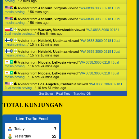
paving…
"
2 mins ago
A visitor from
Ashburn, Virginia
viewed "
WA 0838-3060-0218 I Jual
mesin paving…
"
56 mins ago
A visitor from
Ashburn, Virginia
viewed "
WA 0838-3060-0218 I Jual
mesin paving…
"
56 mins ago
A visitor from
Warsaw, Mazowieckie
viewed "
WA 0838.3060.0218 I
Jual mesin paving…
"
6 hrs 6 mins ago
A visitor from
Helsinki, Uusimaa
viewed "
WA 0838.3060.0218 I Jual
mesin paving…
"
15 hrs 16 mins ago
A visitor from
Helsinki, Uusimaa
viewed "
WA 0838.3060.0218 I Jual
mesin paving…
"
15 hrs 16 mins ago
A visitor from
Nicosia, Lefkosia
viewed "
WA 0838.3060.0218 I Jual
mesin paving…
"
16 hrs 24 mins ago
A visitor from
Nicosia, Lefkosia
viewed "
WA 0838.3060.0218 I Jual
mesin paving…
"
16 hrs 24 mins ago
A visitor from
Los Angeles, California
viewed "
WA 0838.3060.0218 I
Jual mesin paving…
"
16 hrs 51 mins ago
Get Script
Real Time
Tracking ON
TOTAL KUNJUNGAN
Live Traffic Feed
3
Today
55
Yesterday