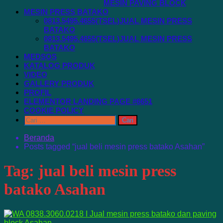
MESIN PAVING BLOCK
MESIN PRESS BATAKO
0813.5495.4655(TSEL)JUAL MESIN PRESS
BATAKO
0813.5495.4655(TSEL)JUAL MESIN PRESS
BATAKO
MEDSOS
KATALOG PRODUK
VIDEO
GALLERY PRODUK
PROFIL
ELEMENTOR LANDING PAGE #6651
COOKIE POLICY
Cari
untuk:
Beranda
Posts tagged “jual beli mesin press batako Asahan”
Tag:
jual beli mesin press
batako Asahan