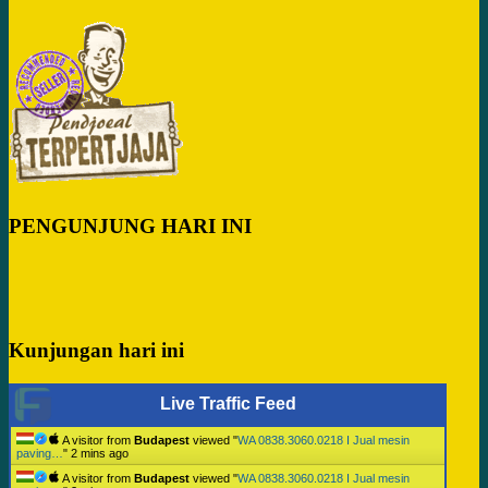
PENGUNJUNG HARI INI
Kunjungan hari ini
Live Traffic Feed
A visitor from
Budapest
viewed "
WA 0838.3060.0218 I Jual mesin
paving…
"
2 mins ago
A visitor from
Budapest
viewed "
WA 0838.3060.0218 I Jual mesin