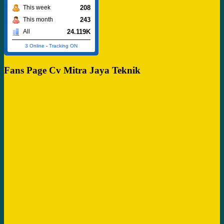
208
This week
243
This month
24.119K
All
3 Online
-
Tracking ON
Fans Page Cv Mitra Jaya Teknik