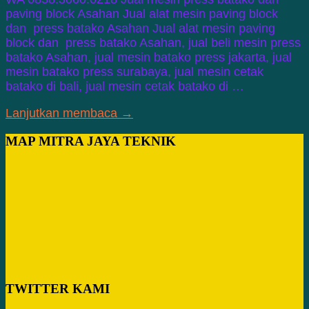
paving block Asahan Jual alat mesin paving block
dan press batako Asahan Jual alat mesin paving
block dan press batako Asahan, jual beli mesin press
batako Asahan, jual mesin batako press jakarta, jual
mesin batako press surabaya, jual mesin cetak
batako di bali, jual mesin cetak batako di …
Lanjutkan membaca →
MAP MITRA JAYA TEKNIK
TWITTER KAMI