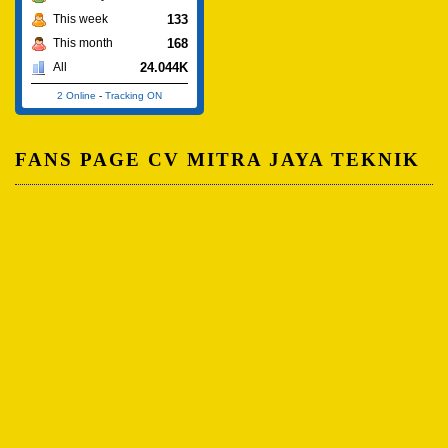
133
This week
168
This month
24.044K
All
2 Online
-
Tracking ON
FANS PAGE CV MITRA JAYA TEKNIK