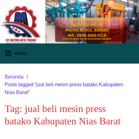
Langsung
ke
konten
MENU
Beranda
Posts tagged “jual beli mesin press batako Kabupaten
Nias Barat”
Tag:
jual beli mesin press
batako Kabupaten Nias Barat