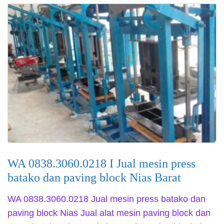
WA 0838.3060.0218 I Jual mesin press
batako dan paving block Nias Barat
WA 0838.3060.0218 Jual mesin press batako dan
paving block Nias Jual alat mesin paving block dan