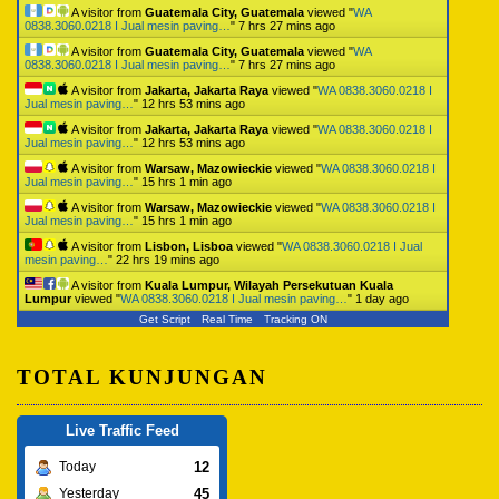
A visitor from
Guatemala City, Guatemala
viewed "
WA
0838.3060.0218 I Jual mesin paving…
"
7 hrs 27 mins ago
A visitor from
Guatemala City, Guatemala
viewed "
WA
0838.3060.0218 I Jual mesin paving…
"
7 hrs 27 mins ago
A visitor from
Jakarta, Jakarta Raya
viewed "
WA 0838.3060.0218 I
Jual mesin paving…
"
12 hrs 53 mins ago
A visitor from
Jakarta, Jakarta Raya
viewed "
WA 0838.3060.0218 I
Jual mesin paving…
"
12 hrs 53 mins ago
A visitor from
Warsaw, Mazowieckie
viewed "
WA 0838.3060.0218 I
Jual mesin paving…
"
15 hrs 1 min ago
A visitor from
Warsaw, Mazowieckie
viewed "
WA 0838.3060.0218 I
Jual mesin paving…
"
15 hrs 1 min ago
A visitor from
Lisbon, Lisboa
viewed "
WA 0838.3060.0218 I Jual
mesin paving…
"
22 hrs 19 mins ago
A visitor from
Kuala Lumpur, Wilayah Persekutuan Kuala
Lumpur
viewed "
WA 0838.3060.0218 I Jual mesin paving…
"
1 day ago
Get Script
Real Time
Tracking ON
TOTAL KUNJUNGAN
Live Traffic Feed
12
Today
45
Yesterday