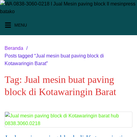
Langsung
ke
konten
MENU
Beranda
Posts tagged “Jual mesin buat paving block di
Kotawaringin Barat”
Tag:
Jual mesin buat paving
block di Kotawaringin Barat