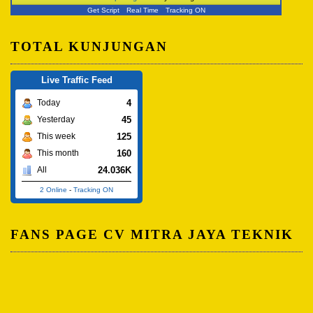
Get Script
Real Time
Tracking ON
TOTAL KUNJUNGAN
Live Traffic Feed
4
Today
45
Yesterday
125
This week
160
This month
24.036K
All
2 Online
-
Tracking ON
FANS PAGE CV MITRA JAYA TEKNIK