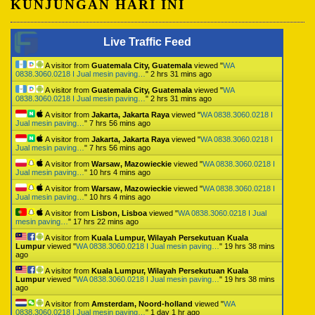
KUNJUNGAN HARI INI
Live Traffic Feed
A visitor from
Guatemala City, Guatemala
viewed "
WA
0838.3060.0218 I Jual mesin paving…
"
2 hrs 31 mins ago
A visitor from
Guatemala City, Guatemala
viewed "
WA
0838.3060.0218 I Jual mesin paving…
"
2 hrs 31 mins ago
A visitor from
Jakarta, Jakarta Raya
viewed "
WA 0838.3060.0218 I
Jual mesin paving…
"
7 hrs 56 mins ago
A visitor from
Jakarta, Jakarta Raya
viewed "
WA 0838.3060.0218 I
Jual mesin paving…
"
7 hrs 56 mins ago
A visitor from
Warsaw, Mazowieckie
viewed "
WA 0838.3060.0218 I
Jual mesin paving…
"
10 hrs 4 mins ago
A visitor from
Warsaw, Mazowieckie
viewed "
WA 0838.3060.0218 I
Jual mesin paving…
"
10 hrs 4 mins ago
A visitor from
Lisbon, Lisboa
viewed "
WA 0838.3060.0218 I Jual
mesin paving…
"
17 hrs 22 mins ago
A visitor from
Kuala Lumpur, Wilayah Persekutuan Kuala
Lumpur
viewed "
WA 0838.3060.0218 I Jual mesin paving…
"
19 hrs 38 mins
ago
A visitor from
Kuala Lumpur, Wilayah Persekutuan Kuala
Lumpur
viewed "
WA 0838.3060.0218 I Jual mesin paving…
"
19 hrs 38 mins
ago
A visitor from
Amsterdam, Noord-holland
viewed "
WA
0838.3060.0218 I Jual mesin paving…
"
1 day 1 hr ago