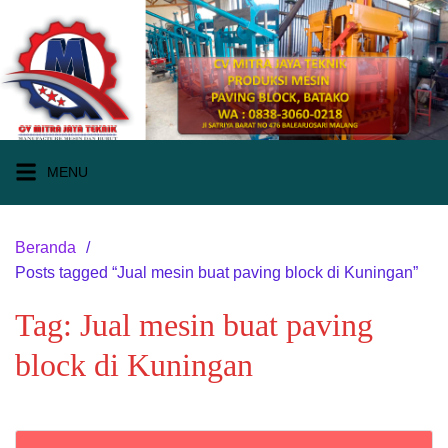
Langsung
ke
konten
MENU
Beranda
Posts tagged “Jual mesin buat paving block di Kuningan”
Tag:
Jual mesin buat paving
block di Kuningan