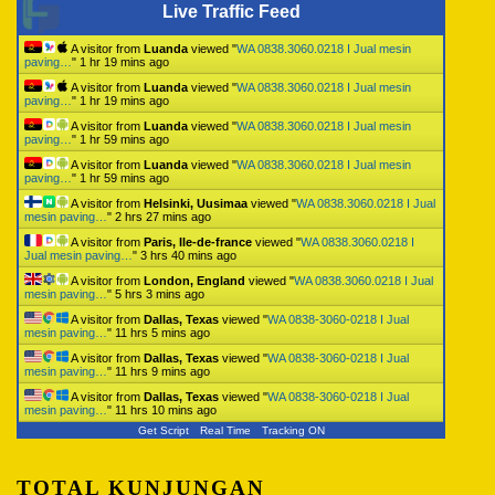
Live Traffic Feed
A visitor from
Luanda
viewed "
WA 0838.3060.0218 I Jual mesin
paving…
"
1 hr 19 mins ago
A visitor from
Luanda
viewed "
WA 0838.3060.0218 I Jual mesin
paving…
"
1 hr 19 mins ago
A visitor from
Luanda
viewed "
WA 0838.3060.0218 I Jual mesin
paving…
"
1 hr 59 mins ago
A visitor from
Luanda
viewed "
WA 0838.3060.0218 I Jual mesin
paving…
"
1 hr 59 mins ago
A visitor from
Helsinki, Uusimaa
viewed "
WA 0838.3060.0218 I Jual
mesin paving…
"
2 hrs 27 mins ago
A visitor from
Paris, Ile-de-france
viewed "
WA 0838.3060.0218 I
Jual mesin paving…
"
3 hrs 40 mins ago
A visitor from
London, England
viewed "
WA 0838.3060.0218 I Jual
mesin paving…
"
5 hrs 3 mins ago
A visitor from
Dallas, Texas
viewed "
WA 0838-3060-0218 I Jual
mesin paving…
"
11 hrs 5 mins ago
A visitor from
Dallas, Texas
viewed "
WA 0838-3060-0218 I Jual
mesin paving…
"
11 hrs 9 mins ago
A visitor from
Dallas, Texas
viewed "
WA 0838-3060-0218 I Jual
mesin paving…
"
11 hrs 10 mins ago
Get Script
Real Time
Tracking ON
TOTAL KUNJUNGAN