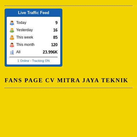
Live Traffic Feed
9
Today
16
Yesterday
85
This week
120
This month
23.996K
All
1 Online
-
Tracking ON
FANS PAGE CV MITRA JAYA TEKNIK