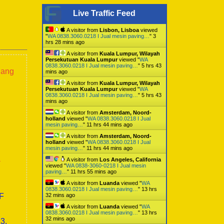
Live Traffic Feed
A visitor from
Lisbon, Lisboa
viewed
"
WA 0838.3060.0218 I Jual mesin paving…
"
3
hrs 28 mins ago
A visitor from
Kuala Lumpur, Wilayah
Persekutuan Kuala Lumpur
viewed "
WA
0838.3060.0218 I Jual mesin paving…
"
5 hrs 43
lang
mins ago
A visitor from
Kuala Lumpur, Wilayah
Persekutuan Kuala Lumpur
viewed "
WA
0838.3060.0218 I Jual mesin paving…
"
5 hrs 43
mins ago
A visitor from
Amsterdam, Noord-
holland
viewed "
WA 0838.3060.0218 I Jual
mesin paving…
"
11 hrs 44 mins ago
A visitor from
Amsterdam, Noord-
holland
viewed "
WA 0838.3060.0218 I Jual
mesin paving…
"
11 hrs 44 mins ago
a
A visitor from
Los Angeles, California
viewed "
WA 0838-3060-0218 I Jual mesin
paving…
"
11 hrs 55 mins ago
A visitor from
Luanda
viewed "
WA
0838.3060.0218 I Jual mesin paving…
"
13 hrs
0F
32 mins ago
A visitor from
Luanda
viewed "
WA
0838.3060.0218 I Jual mesin paving…
"
13 hrs
32 mins ago
3,