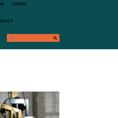
UK
VIDEO
OLICY
CARI
UNTUK: