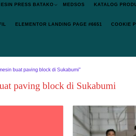
ESIN PRESS BATAKO
MEDSOS
KATALOG PROD
IL
ELEMENTOR LANDING PAGE #6651
COOKIE P
mesin buat paving block di Sukabumi”
buat paving block di Sukabumi