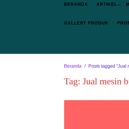
BERANDA
ARTIKEL
M
GALLERY PRODUK
PROF
Beranda
Posts tagged “Jual 
Tag:
Jual mesin 