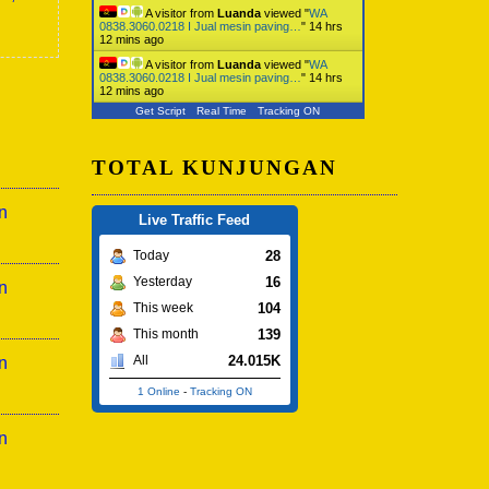
A visitor from
Luanda
viewed "
WA
0838.3060.0218 I Jual mesin paving…
"
14 hrs
12 mins ago
A visitor from
Luanda
viewed "
WA
0838.3060.0218 I Jual mesin paving…
"
14 hrs
12 mins ago
Get Script
Real Time
Tracking ON
TOTAL KUNJUNGAN
n
Live Traffic Feed
28
Today
16
Yesterday
n
104
This week
139
This month
24.015K
All
n
1 Online
-
Tracking ON
n