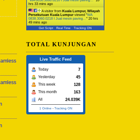
hrs 33 mins ago
A visitor from
Kuala Lumpur, Wilayah
Persekutuan Kuala Lumpur
viewed "
WA
0838.3060.0218 I Jual mesin paving…
"
20 hrs
49 mins ago
Get Script
Real Time
Tracking ON
TOTAL KUNJUNGAN
Live Traffic Feed
eamless
7
Today
45
Yesterday
eamless
128
This week
163
This month
24.039K
All
n
1 Online
-
Tracking ON
n