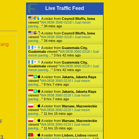
Live Traffic Feed
A visitor from
Council Bluffs, Iowa
viewed "
WA 0838-3060-0218 I Jual mesin
paving…
"
34 mins ago
A visitor from
Council Bluffs, Iowa
viewed "
WA 0838-3060-0218 I Jual mesin
paving…
"
34 mins ago
lang
A visitor from
Guatemala City,
Guatemala
viewed "
WA 0838.3060.0218 I Jual
mesin paving…
"
3 hrs 42 mins ago
A visitor from
Guatemala City,
Guatemala
viewed "
WA 0838.3060.0218 I Jual
mesin paving…
"
3 hrs 42 mins ago
A visitor from
Jakarta, Jakarta Raya
viewed "
WA 0838.3060.0218 I Jual mesin
paving…
"
9 hrs 7 mins ago
A visitor from
Jakarta, Jakarta Raya
viewed "
WA 0838.3060.0218 I Jual mesin
a
paving…
"
9 hrs 7 mins ago
A visitor from
Warsaw, Mazowieckie
viewed "
WA 0838.3060.0218 I Jual mesin
paving…
"
11 hrs 15 mins ago
A visitor from
Warsaw, Mazowieckie
0F
viewed "
WA 0838.3060.0218 I Jual mesin
paving…
"
11 hrs 15 mins ago
A visitor from
Lisbon, Lisboa
viewed
3,
"
WA 0838.3060.0218 I Jual mesin paving…
"
18