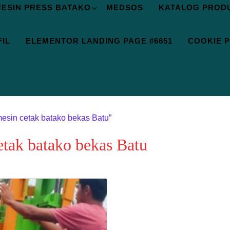
ESIN PRESS BATAKO
MEDSOS
KATALOG PROD
IL
ELEMENTOR LANDING PAGE #6651
COOKIE P
mesin cetak batako bekas Batu”
etak batako bekas Batu