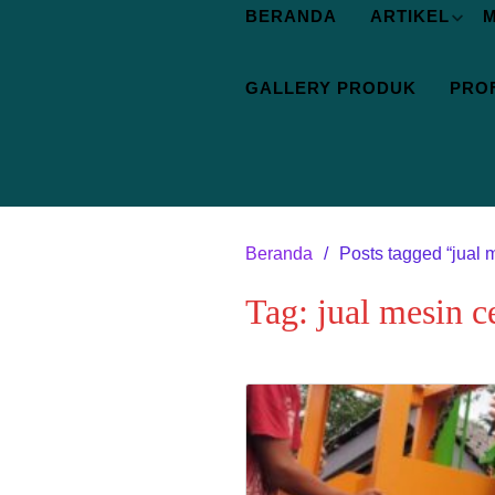
BERANDA
ARTIKEL
M
GALLERY PRODUK
PROF
Beranda
Posts tagged “jual 
Tag:
jual mesin c