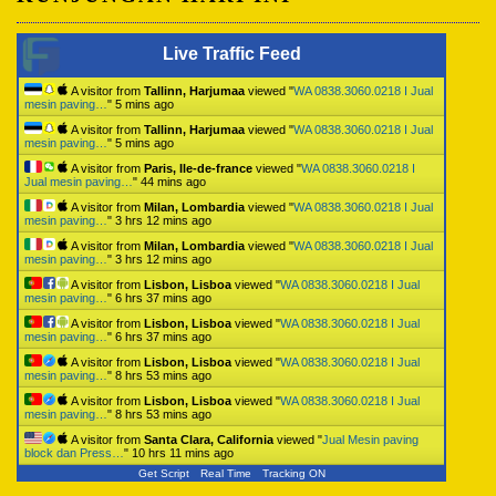
Live Traffic Feed
A visitor from
Tallinn, Harjumaa
viewed "
WA 0838.3060.0218 I Jual
mesin paving…
"
5 mins ago
A visitor from
Tallinn, Harjumaa
viewed "
WA 0838.3060.0218 I Jual
mesin paving…
"
5 mins ago
A visitor from
Paris, Ile-de-france
viewed "
WA 0838.3060.0218 I
Jual mesin paving…
"
44 mins ago
A visitor from
Milan, Lombardia
viewed "
WA 0838.3060.0218 I Jual
mesin paving…
"
3 hrs 12 mins ago
A visitor from
Milan, Lombardia
viewed "
WA 0838.3060.0218 I Jual
mesin paving…
"
3 hrs 12 mins ago
A visitor from
Lisbon, Lisboa
viewed "
WA 0838.3060.0218 I Jual
mesin paving…
"
6 hrs 37 mins ago
A visitor from
Lisbon, Lisboa
viewed "
WA 0838.3060.0218 I Jual
mesin paving…
"
6 hrs 37 mins ago
A visitor from
Lisbon, Lisboa
viewed "
WA 0838.3060.0218 I Jual
mesin paving…
"
8 hrs 53 mins ago
A visitor from
Lisbon, Lisboa
viewed "
WA 0838.3060.0218 I Jual
mesin paving…
"
8 hrs 53 mins ago
A visitor from
Santa Clara, California
viewed "
Jual Mesin paving
block dan Press…
"
10 hrs 11 mins ago
Get Script
Real Time
Tracking ON