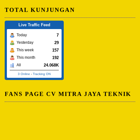
TOTAL KUNJUNGAN
Live Traffic Feed
7
Today
29
Yesterday
157
This week
192
This month
24.068K
All
3 Online
-
Tracking ON
FANS PAGE CV MITRA JAYA TEKNIK