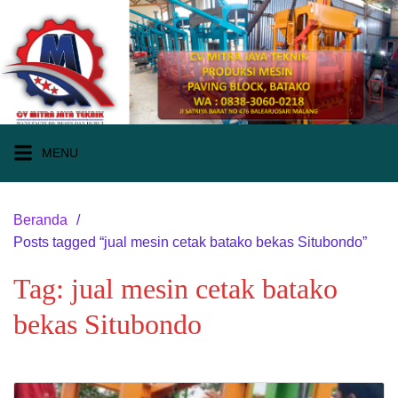
Langsung
ke
konten
MENU
Beranda
Posts tagged “jual mesin cetak batako bekas Situbondo”
Tag:
jual mesin cetak batako
bekas Situbondo