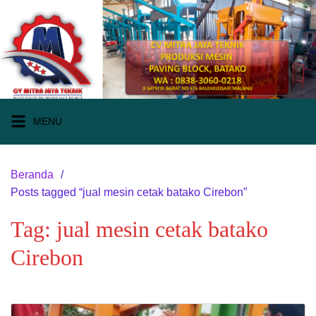
Langsung
ke
konten
MENU
Beranda
Posts tagged “jual mesin cetak batako Cirebon”
Tag:
jual mesin cetak batako
Cirebon