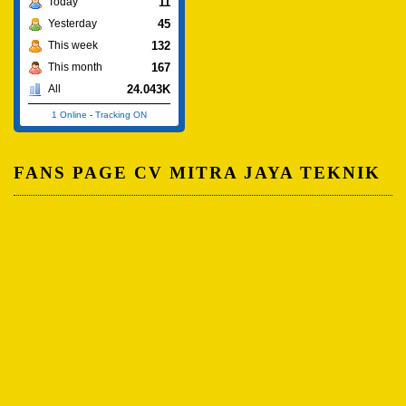
11
Today
45
Yesterday
132
This week
167
This month
24.043K
All
1 Online
-
Tracking ON
FANS PAGE CV MITRA JAYA TEKNIK