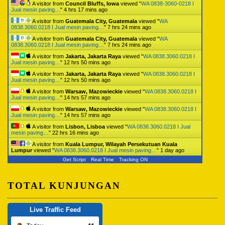
A visitor from
Council Bluffs, Iowa
viewed "
WA 0838-3060-0218 I
Jual mesin paving…
"
4 hrs 17 mins ago
A visitor from
Guatemala City, Guatemala
viewed "
WA
0838.3060.0218 I Jual mesin paving…
"
7 hrs 24 mins ago
A visitor from
Guatemala City, Guatemala
viewed "
WA
0838.3060.0218 I Jual mesin paving…
"
7 hrs 24 mins ago
A visitor from
Jakarta, Jakarta Raya
viewed "
WA 0838.3060.0218 I
Jual mesin paving…
"
12 hrs 50 mins ago
A visitor from
Jakarta, Jakarta Raya
viewed "
WA 0838.3060.0218 I
Jual mesin paving…
"
12 hrs 50 mins ago
A visitor from
Warsaw, Mazowieckie
viewed "
WA 0838.3060.0218 I
Jual mesin paving…
"
14 hrs 57 mins ago
A visitor from
Warsaw, Mazowieckie
viewed "
WA 0838.3060.0218 I
Jual mesin paving…
"
14 hrs 57 mins ago
A visitor from
Lisbon, Lisboa
viewed "
WA 0838.3060.0218 I Jual
mesin paving…
"
22 hrs 16 mins ago
A visitor from
Kuala Lumpur, Wilayah Persekutuan Kuala
Lumpur
viewed "
WA 0838.3060.0218 I Jual mesin paving…
"
1 day ago
Get Script
Real Time
Tracking ON
TOTAL KUNJUNGAN
Live Traffic Feed