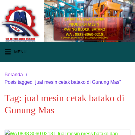
Langsung
ke
konten
MENU
Beranda
Posts tagged “jual mesin cetak batako di Gunung Mas”
Tag:
jual mesin cetak batako di
Gunung Mas