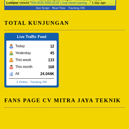
Lumpur
viewed "
WA 0838.3060.0218 I Jual mesin paving…
"
1 day ago
Get Script
Real Time
Tracking ON
TOTAL KUNJUNGAN
Live Traffic Feed
12
Today
45
Yesterday
133
This week
168
This month
24.044K
All
2 Online
-
Tracking ON
FANS PAGE CV MITRA JAYA TEKNIK