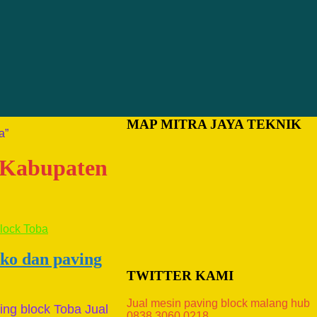
MAP MITRA JAYA TEKNIK
a”
i Kabupaten
ako dan paving
TWITTER KAMI
Jual mesin paving block malang hub
ing block Toba Jual
0838.3060.0218