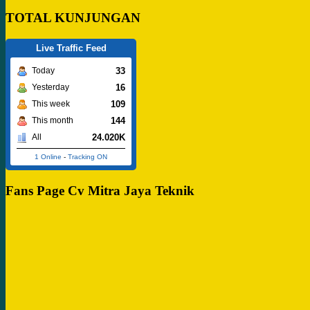
TOTAL KUNJUNGAN
Live Traffic Feed
33
Today
16
Yesterday
109
This week
144
This month
24.020K
All
1 Online
-
Tracking ON
Fans Page Cv Mitra Jaya Teknik