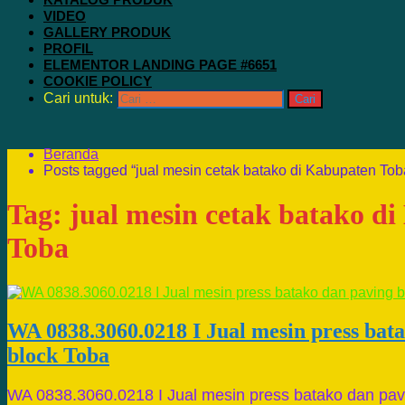
VIDEO
GALLERY PRODUK
PROFIL
ELEMENTOR LANDING PAGE #6651
COOKIE POLICY
Cari untuk:
Beranda
Posts tagged “jual mesin cetak batako di Kabupaten Tob
Tag:
jual mesin cetak batako d
Toba
WA 0838.3060.0218 I Jual mesin press bat
block Toba
WA 0838.3060.0218 I Jual mesin press batako dan pav