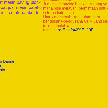
at mesin paving block
Jual mesin paving block di Malang y
oba, jual mesin batako
mana bisa melayani permintaan untu
esin cetak batako di
seluruh Indonesia.
Untuk memenuhi kebutuhan para
pengusaha-pengusaha UKM yang sa
ini membutuhkan
mesin
https://t.co/h42XtEu10F
n Banjar
ru
sin