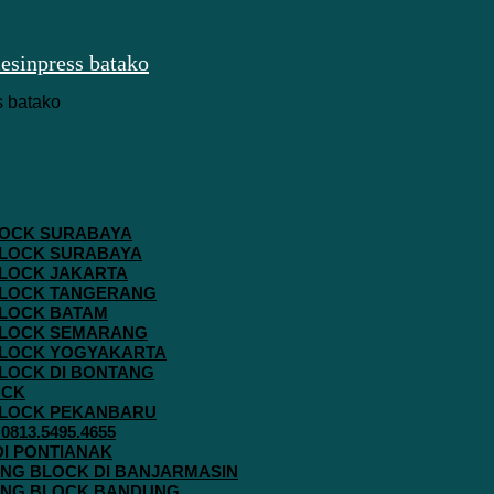
 BLOCK SURABAYA
 BLOCK SURABAYA
 BLOCK JAKARTA
G BLOCK TANGERANG
 BLOCK BATAM
G BLOCK SEMARANG
G BLOCK YOGYAKARTA
 BLOCK DI BONTANG
OCK
G BLOCK PEKANBARU
813.5495.4655
 DI PONTIANAK
AVING BLOCK DI BANJARMASIN
AVING BLOCK BANDUNG