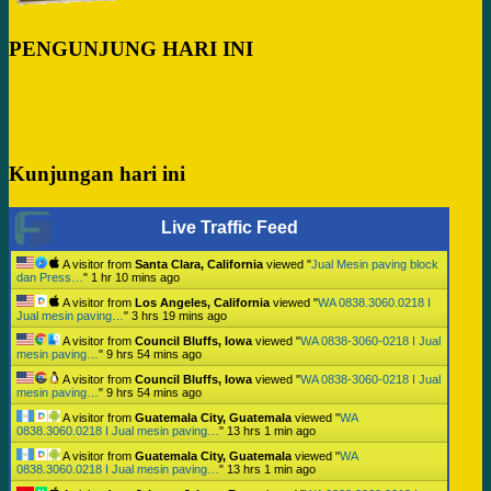
PENGUNJUNG HARI INI
Kunjungan hari ini
Live Traffic Feed
A visitor from
Santa Clara, California
viewed "
Jual Mesin paving block
dan Press…
"
1 hr 10 mins ago
A visitor from
Los Angeles, California
viewed "
WA 0838.3060.0218 I
Jual mesin paving…
"
3 hrs 19 mins ago
A visitor from
Council Bluffs, Iowa
viewed "
WA 0838-3060-0218 I Jual
mesin paving…
"
9 hrs 54 mins ago
A visitor from
Council Bluffs, Iowa
viewed "
WA 0838-3060-0218 I Jual
mesin paving…
"
9 hrs 54 mins ago
A visitor from
Guatemala City, Guatemala
viewed "
WA
0838.3060.0218 I Jual mesin paving…
"
13 hrs 1 min ago
A visitor from
Guatemala City, Guatemala
viewed "
WA
0838.3060.0218 I Jual mesin paving…
"
13 hrs 1 min ago