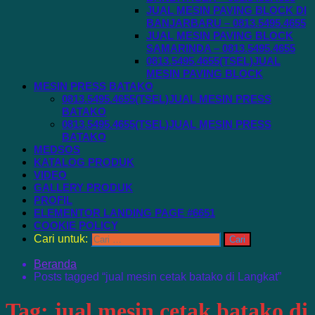
JUAL MESIN PAVING BLOCK DI
BANJARBARU – 0813.5495.4655
JUAL MESIN PAVING BLOCK
SAMARINDA – 0813.5495.4655
0813.5495.4655(TSEL)JUAL
MESIN PAVING BLOCK
MESIN PRESS BATAKO
0813.5495.4655(TSEL)JUAL MESIN PRESS
BATAKO
0813.5495.4655(TSEL)JUAL MESIN PRESS
BATAKO
MEDSOS
KATALOG PRODUK
VIDEO
GALLERY PRODUK
PROFIL
ELEMENTOR LANDING PAGE #6651
COOKIE POLICY
Cari untuk:
Beranda
Posts tagged “jual mesin cetak batako di Langkat”
Tag:
jual mesin cetak batako di