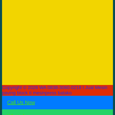
Copyright © 2026 WA 0838-3060-0218 I Jual Mesin
paving block II mesinpress batako
Call Us Now