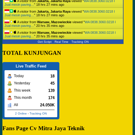
A visitor from
Jakarta, Jakarta Raya
viewed "
WA 0838.3060.0218 I
Jual mesin paving…
"
18 hrs 27 mins ago
A visitor from
Jakarta, Jakarta Raya
viewed "
WA 0838.3060.0218 I
Jual mesin paving…
"
18 hrs 27 mins ago
A visitor from
Warsaw, Mazowieckie
viewed "
WA 0838.3060.0218 I
Jual mesin paving…
"
20 hrs 35 mins ago
A visitor from
Warsaw, Mazowieckie
viewed "
WA 0838.3060.0218 I
Jual mesin paving…
"
20 hrs 35 mins ago
Get Script
Real Time
Tracking ON
TOTAL KUNJUNGAN
Live Traffic Feed
18
Today
45
Yesterday
139
This week
174
This month
24.050K
All
2 Online
-
Tracking ON
Fans Page Cv Mitra Jaya Teknik